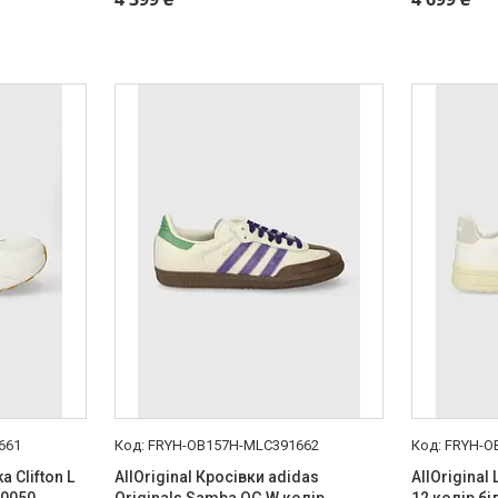
661
FRYH-OB157H-MLC391662
FRYH-O
a Clifton L
AllOriginal Кросівки adidas
AllOriginal
60050
Originals Samba OG W колір
12 колір б