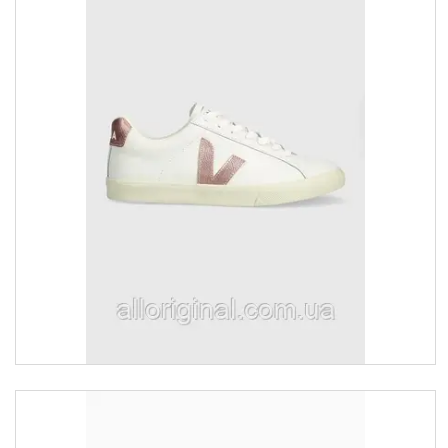
Товари та послуги :
ВІДГУКИ
Ми в ТікТок :
Ми в Інстаграм :