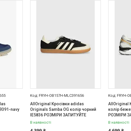
655
FRYH-OB157H-MLC391656
FRYH-O
das
AllOriginal Кросівки adidas
AllOriginal
D9391-navy
Originals Samba OG колір чорний
колір беже
IE5836 РОЗМІРИ ЗАПИТУЙТЕ
РОЗМІРИ З
В наявності
В наявності
4 399 ₴
4 699 ₴