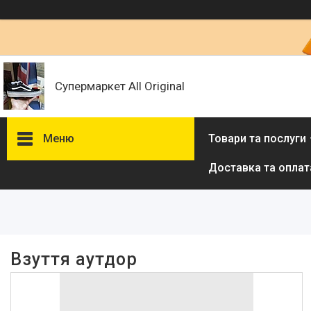
Супермаркет All Original
Меню
Товари та послуги
Доставка та оплат
Фільтри
Ціна
Наявність
Взуття аутдор
В наявності
4963