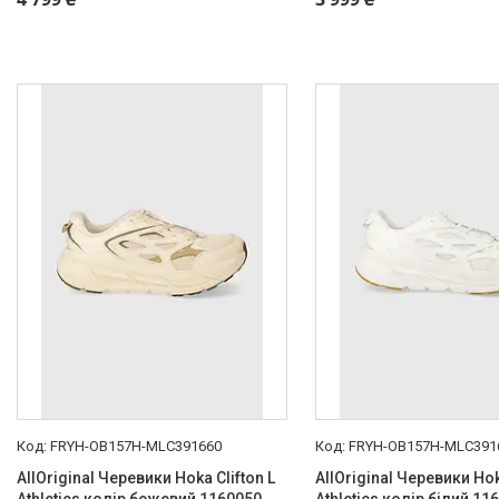
FRYH-OB157H-MLC391660
FRYH-OB157H-MLC391
AllOriginal Черевики Hoka Clifton L
AllOriginal Черевики Hok
Athletics колір бежевий 1160050
Athletics колір білий 11