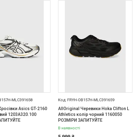
B157H-MLC391658
FRYH-OB157H-MLC391659
 Кросівки Asics GT-2160
AllOriginal Черевики Hoka Clifton L
вий 1203A320.100
Athletics колір чорний 1160050
АПИТУЙТЕ
РОЗМІРИ ЗАПИТУЙТЕ
В наявності
5 999 ₴