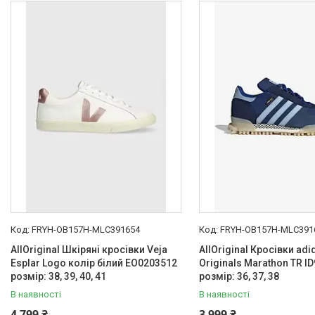
FRYH-OB157H-MLC391654
FRYH-OB157H-MLC391
AllOriginal Шкіряні кросівки Veja
AllOriginal Кросівки adi
Esplar Logo колір білий EO0203512
Originals Marathon TR I
розмір: 38, 39, 40, 41
розмір: 36, 37, 38
В наявності
В наявності
4 799 ₴
3 999 ₴