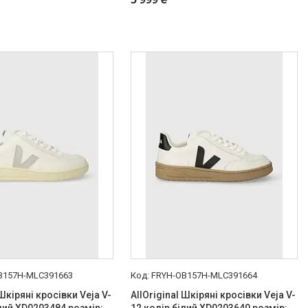
B157H-MLC391663
FRYH-OB157H-MLC391664
 Шкіряні кросівки Veja V-
AllOriginal Шкіряні кросівки Veja V-
ілий XD0203484 розмір:
12 колір білий XD0203640 розмір: