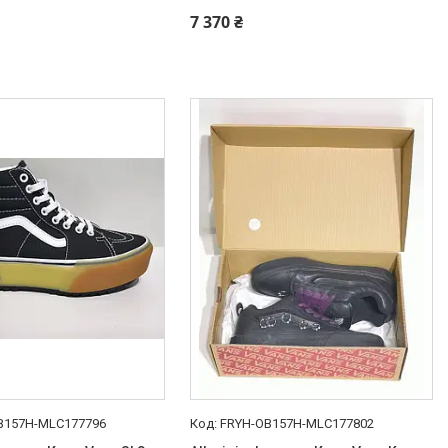
7 370 ₴
B157H-MLC177796
FRYH-OB157H-MLC177802