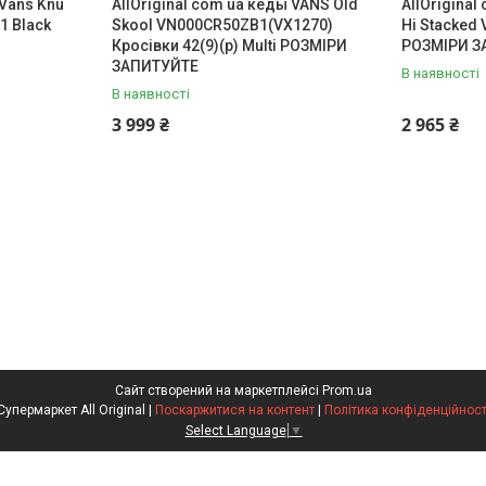
 Vans Knu
AllOriginal com ua кеды VANS Old
AllOriginal
1 Black
Skool VN000CR50ZB1(VX1270)
Hi Stacked
Кросiвки 42(9)(р) Multi РОЗМІРИ
РОЗМІРИ З
ЗАПИТУЙТЕ
В наявності
В наявності
3 999 ₴
2 965 ₴
Сайт створений на маркетплейсі
Prom.ua
Супермаркет All Original |
Поскаржитися на контент
|
Політика конфіденційност
Select Language
▼