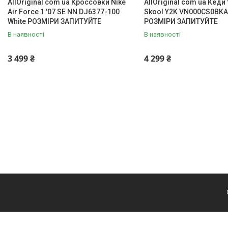
AllOriginal com ua Кроссовки Nike
AllOriginal com ua Кеди
Air Force 1 '07 SE NN DJ6377-100
Skool Y2K VN000CS0BKA
White РОЗМІРИ ЗАПИТУЙТЕ
РОЗМІРИ ЗАПИТУЙТЕ
В наявності
В наявності
3 499 ₴
4 299 ₴