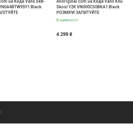
 com ua Кеди Vans Sk8-
Alloriginal com ua Кеди Vans Knu
 VN0A4BTW95Y1 Black
Skool Y2K VN000CS0BKA1 Black
АПІТУЙТЕ
РОЗМІРИ ЗАПИТУЙТЕ
В наявності
4 299 ₴
і