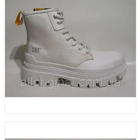
Товари та послуги :
ВІДГУКИ
Ми в ТікТок :
Ми в Інстаграм :