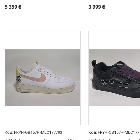
5 359 ₴
3 999 ₴
FRYH-OB157H-MLC177793
FRYH-OB157H-MLC177