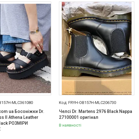
B157H-MLC361080
FRYH-OB157H-MLC206730
 com ua Босоніжки Dr.
Челсі Dr. Martens 2976 Black Nappa
s II Athena Leather
27100001 оригінал
lack РОЗМІРИ
В наявності
Е