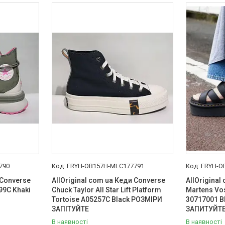
790
FRYH-OB157H-MLC177791
FRYH-O
 Converse
AllOriginal com ua Кеди Converse
AllOriginal
99C Khaki
Chuck Taylor All Star Lift Platform
Martens Vos
Tortoise A05257C Black РОЗМІРИ
30717001 B
ЗАПІТУЙТЕ
ЗАПИТУЙТ
В наявності
В наявності