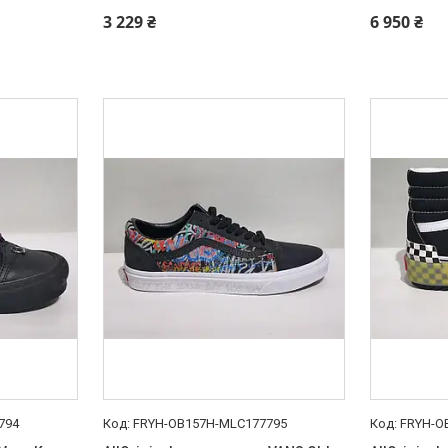
3 229 ₴
6 950 ₴
794
FRYH-OB157H-MLC177795
FRYH-O