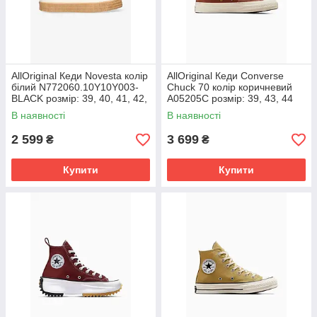
AllOriginal Кеди Novesta колір
AllOriginal Кеди Converse
білий N772060.10Y10Y003-
Chuck 70 колір коричневий
BLACK розмір: 39, 40, 41, 42,
A05205C розмір: 39, 43, 44
42.5, 43, 44, 45, 46, 47
В наявності
В наявності
2 599
3 699
₴
₴
Купити
Купити