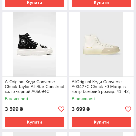
Купити
Купити
AllOriginal Кеди Converse
AllOriginal Кеди Converse
Chuck Taylor All Star Construct
A03427C Chuck 70 Marquis
колір чорний A05094C
колір бежевий розмір: 41, 42,
розмір: 36, 37, 37.5, 38, 38.5,
42.5, 43, 44, 45
В наявності
В наявності
3 599
3 699
₴
₴
Купити
Купити