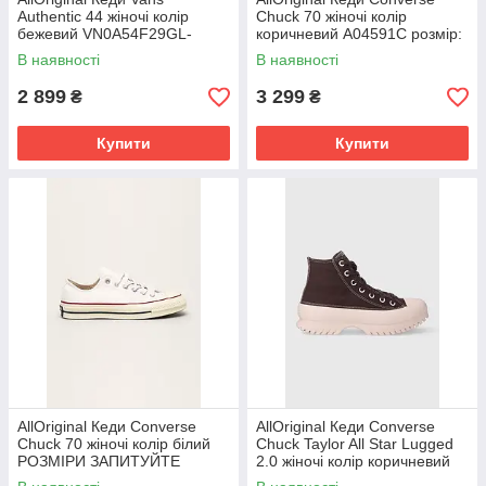
Authentic 44 жіночі колір
Chuck 70 жіночі колір
бежевий VN0A54F29GL-
коричневий A04591C розмір:
cream РОЗМІРИ ЗАПИТУЙТЕ
38, 40, 41, 44, 45
В наявності
В наявності
2 899
3 299
₴
₴
Купити
Купити
AllOriginal Кеди Converse
AllOriginal Кеди Converse
Chuck 70 жіночі колір білий
Chuck Taylor All Star Lugged
РОЗМІРИ ЗАПИТУЙТЕ
2.0 жіночі колір коричневий
A04633C розмір: 36, 37,