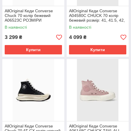
AllOriginal Кеди Converse
AllOriginal Кеди Converse
Chuck 70 колір бежевий
A04580C CHUCK 70 колір
A06523C РОЗМІРИ
бежевий розмір: 41, 41.5, 42,
ЗАПИТУЙТЕ
42.5, 43, 44, 45
В наявності
В наявності
3 299
4 099
₴
₴
Купити
Купити
AllOriginal Кеди Converse
AllOriginal Кеди Converse
Chuck 70 AT-CX колір чорний
A06148C CHUCK TAYL ALL