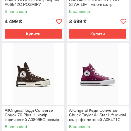
A06542C РОЗМІРИ
STAR LIFT жіночі колір
ЗАПИТУЙТЕ
рожевий розмір: 36, 37, 38,
В наявності
В наявності
39, 40
4 499
3 699
₴
₴
Купити
Купити
AllOriginal Кеди Converse
AllOriginal Кеди Converse
Chuck 70 Plus HI колір
Chuck Taylor All Star Lift жіночі
коричневий A08095C розмір:
колір фіолетовий A05471C
36, 36.5, 37, 37.5, 38, 39,
розмір: 36, 36.5, 37, 38,
В наявності
В наявності
39.5,