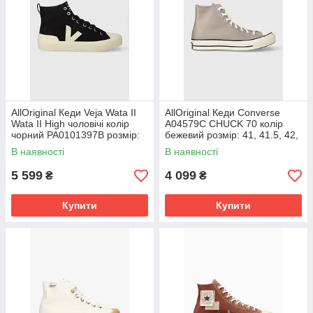
AllOriginal Кеди Veja Wata II
AllOriginal Кеди Converse
Wata II High чоловічі колір
A04579C CHUCK 70 колір
чорний PA0101397B розмір:
бежевий розмір: 41, 41.5, 42,
42, 43, 44, 45, 46, 47
42.5, 43, 44, 44.5, 45
В наявності
В наявності
5 599
4 099
₴
₴
Купити
Купити