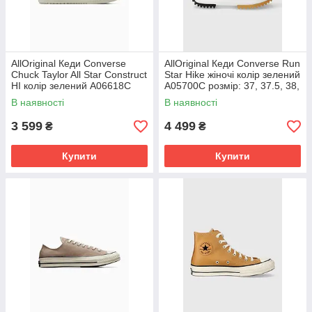
AllOriginal Кеди Converse
AllOriginal Кеди Converse Run
Chuck Taylor All Star Construct
Star Hike жіночі колір зелений
HI колір зелений A06618C
A05700C розмір: 37, 37.5, 38,
РОЗМІРИ ЗАПИТУЙТЕ
38.5, 39, 40, 41
В наявності
В наявності
3 599
4 499
₴
₴
Купити
Купити