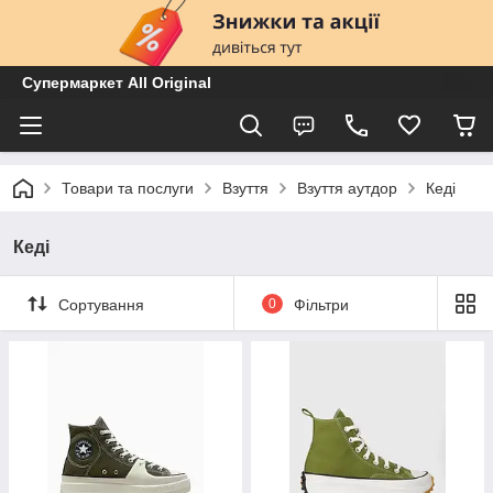
Супермаркет All Original
Товари та послуги
Взуття
Взуття аутдор
Кеді
Кеді
Сортування
0
Фільтри