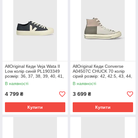
AllOriginal Кеди Veja Wata II
AllOriginal Кеди Converse
Low колір синій PL1903349
A04507C CHUCK 70 колір
розмір: 36, 37, 38, 39, 40, 41,
сірий розмір: 42, 42.5, 43, 44,
42, 43, 44, 45, 46, 47
45
В наявності
В наявності
4 799
3 699
₴
₴
Купити
Купити