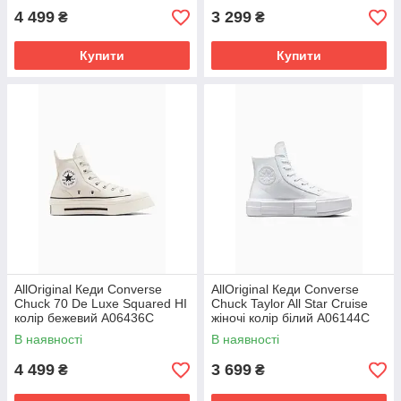
4 499
3 299
₴
₴
Купити
Купити
AllOriginal Кеди Converse
AllOriginal Кеди Converse
Chuck 70 De Luxe Squared HI
Chuck Taylor All Star Cruise
колір бежевий A06436C
жіночі колір білий A06144C
розмір: 36, 36.5, 37, 37.5, 38,
РОЗМІРИ ЗАПИТУЙТЕ
В наявності
В наявності
4 499
3 699
₴
₴