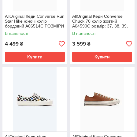
AllOriginal Кеди Converse Run
AllOriginal Кеди Converse
Star Hike жіночі колір
Chuck 70 колір жовтий
бордовий A06514C РОЗМІРИ
A04590C розмір: 37, 38, 39,
ЗАПИТУЙТЕ
40, 41, 42, 42.5, 43, 44, 45, 46
В наявності
В наявності
4 499
3 599
₴
₴
Купити
Купити
AllOriginal Кеди Vans
AllOriginal Кеди Converse