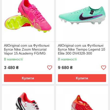
AllOriginal com ua Футбольні
AllOriginal com ua Футбольні
Бутси Nike Zoom Mercurial
Бутси Nike Tiempo Legend 10
Vapor 15 Academy FG/MG
Elite 300 DV4328-300
Dj5631-605 (Оригінал)
(Оригінал) РОЗМІРИ
В наявності
В наявності
РОЗМІРИ
ЗАПИТУЙТЕ
3 480
9 680
₴
₴
Купити
Купити