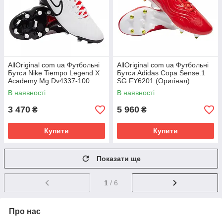
AllOriginal com ua Футбольні
AllOriginal com ua Футбольні
Бутси Nike Tiempo Legend X
Бутси Adidas Copa Sense.1
Academy Mg Dv4337-100
SG FY6201 (Оригінал)
(Оригінал) РОЗМІРИ
РОЗМІРИ ЗАПИТУЙТЕ
В наявності
В наявності
ЗАПИТУЙТЕ
3 470
5 960
₴
₴
Купити
Купити
Показати ще
1
/ 6
Про нас