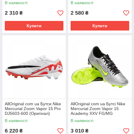
РОЗМІРИ ЗАПИТУЙТЕ
ЗАПИТУЙТЕ
В наявності
В наявності
2 310
2 580
₴
₴
Купити
Купити
AllOriginal com ua Бутси Nike
AllOriginal com ua Бутсі Nike
Mercurial Zoom Vapor 15 Pro
Mercurial Zoom Vapor 15
DJ5603-600 (Оригінал)
Academy XXV FG/MG
РОЗМІРИ ЗАПИТУЙТЕ
FB8399-060 (Ориггінал)
В наявності
В наявності
РОЗМІРІ
6 220
3 010
₴
₴