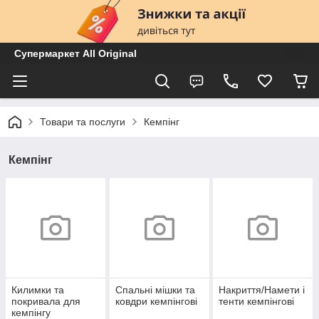
Супермаркет All Original
Товари та послуги
Кемпінг
Кемпінг
Килимки та
Спальні мішки та
Накриття/Намети і
покривала для
ковдри кемпінгові
тенти кемпінгові
кемпінгу