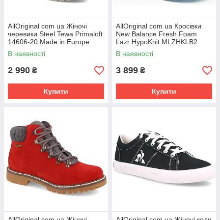
AllOriginal com ua Жіночі
AllOriginal com ua Кросівки
черевики Steel Tewa Primaloft
New Balance Fresh Foam
14606-20 Made in Europe
Lazr HypoKnit MLZHKLB2
РОЗМІРИ ЗАПИТУЙТЕ
РОЗМІРИ ЗАПИТУЙТЕ
В наявності
В наявності
2 990
3 899
₴
₴
Купити
Купити
AllOriginal com ua Жіночі
AllOriginal com ua Жіночі кеди