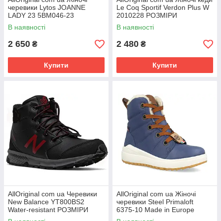
черевики Lytos JOANNE
Le Coq Sportif Verdon Plus W
LADY 23 5BM046-23
2010228 РОЗМІРИ
РОЗМІРИ ЗАПИТУЙТЕ
ЗАПИТУЙТЕ
В наявності
В наявності
2 650
2 480
₴
₴
Купити
Купити
AllOriginal com ua Черевики
AllOriginal com ua Жіночі
New Balance YT800BS2
черевики Steel Primaloft
Water-resistant РОЗМІРИ
6375-10 Made in Europe
ЗІПІТУЙТЕ
РОЗМІРИ ЗАПИТУЙТЕ