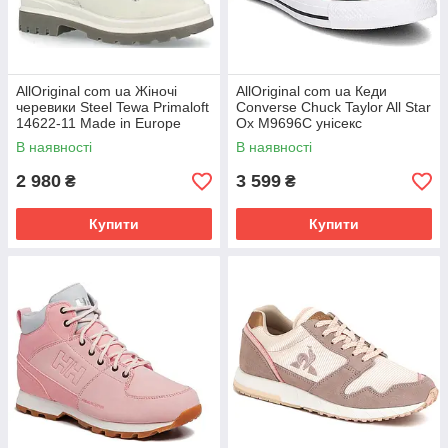
AllOriginal com ua Жіночі
AllOriginal com ua Кеди
черевики Steel Tewa Primaloft
Converse Chuck Taylor All Star
14622-11 Made in Europe
Ox M9696C унісекс
РОЗМІРИ ЗАПИТУЙТЕ
(Червоний) РОЗМІРИ
В наявності
В наявності
ЗАПИТУЙТЕ
2 980
3 599
₴
₴
Купити
Купити