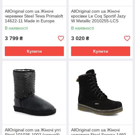
AllOriginal com ua Жіночі
AllOriginal com ua Жіночі
черевики Steel Tewa Primaloft
кросівки Le Coq Sportif Jazy
14622-11 Made in Europe
W Metallic 2010255-LCS
РОЗМІРИ ЗАПИТУЙТЕ
РОЗМІРИ ЗАПИТУЙТЕ
В наявності
В наявності
3 799
3 020
₴
₴
Купити
Купити
AllOriginal com ua Жіночі уггі
AllOriginal com ua Жіночі
Steel 101036-1002 (чорний)
черевики Steel Serena 1460-