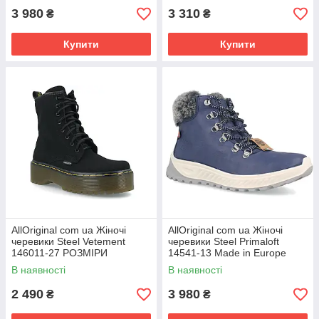
3 980
3 310
₴
₴
Купити
Купити
AllOriginal com ua Жіночі
AllOriginal com ua Жіночі
черевики Steel Vetement
черевики Steel Primaloft
146011-27 РОЗМІРИ
14541-13 Made in Europe
ЗАПИТУЙТЕ
РОЗМІРИ ЗАПИТУЙТЕ
В наявності
В наявності
2 490
3 980
₴
₴