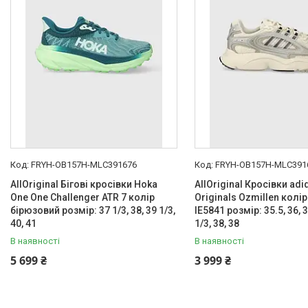
FRYH-OB157H-MLC391676
FRYH-OB157H-MLC391
AllOriginal Бігові кросівки Hoka
AllOriginal Кросівки adi
One One Challenger ATR 7 колір
Originals Ozmillen колі
бірюзовий розмір: 37 1/3, 38, 39 1/3,
IE5841 розмір: 35.5, 36, 3
40, 41
1/3, 38, 38
В наявності
В наявності
5 699 ₴
3 999 ₴