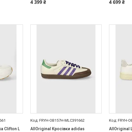
4 399 ₴
4 699 ₴
661
FRYH-OB157H-MLC391662
FRYH-O
a Clifton L
AllOriginal Кросівки adidas
AllOriginal