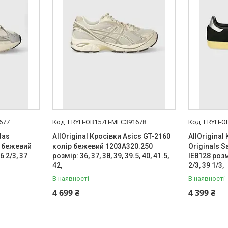
677
FRYH-OB157H-MLC391678
FRYH-O
das
AllOriginal Кросівки Asics GT-2160
AllOriginal
р бежевий
колір бежевий 1203A320.250
Originals 
6 2/3, 37
розмір: 36, 37, 38, 39, 39.5, 40, 41.5,
IE8128 розмі
42,
2/3, 39 1/3,
В наявності
В наявності
4 699 ₴
4 399 ₴