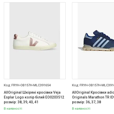
Товари та послуги :
ВІДГУКИ
Ми в ТікТок :
Ми в Інстаграм :
FRYH-OB157H-MLC391654
FRYH-OB157H-MLC391
AllOriginal Шкіряні кросівки Veja
AllOriginal Кросівки adi
Esplar Logo колір білий EO0203512
Originals Marathon TR I
розмір: 38, 39, 40, 41
розмір: 36, 37, 38
В наявності
В наявності