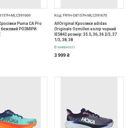
B157H-MLC391669
FRYH-OB157H-MLC391670
 Кросівки Puma CA Pro
AllOriginal Кросівки adidas
лір бежевий РОЗМІРИ
Originals Ozmillen колір чорний
Е
IE5842 розмір: 35.5, 36, 36 2/3, 37
1/3, 38, 38
В наявності
3 999 ₴