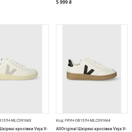
5 999 ₴
B157H-MLC391663
FRYH-OB157H-MLC391664
 Шкіряні кросівки Veja V-
AllOriginal Шкіряні кросівки Veja V-