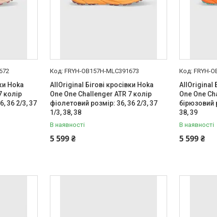
672
FRYH-OB157H-MLC391673
FRYH-O
вки Hoka
AllOriginal Бігові кросівки Hoka
AllOriginal
7 колір
One One Challenger ATR 7 колір
One One Cha
, 36 2/3, 37
фіолетовий розмір: 36, 36 2/3, 37
бірюзовий р
1/3, 38, 38
38, 39
В наявності
В наявності
5 599 ₴
5 599 ₴