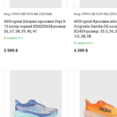
FRYH-OB157H-MLC391666
FRYH-OB157H-MLC391
AllOriginal Шкіряні кросівки Veja V-
AllOriginal Кросівки adi
12 колір чорний XD0203638 розмір:
Originals Samba OG колі
36, 37, 38, 39, 40, 41
IE3439 розмір: 35.5, 36, 3
1/3, 38, 38
В наявності
В наявності
5 999 ₴
4 399 ₴