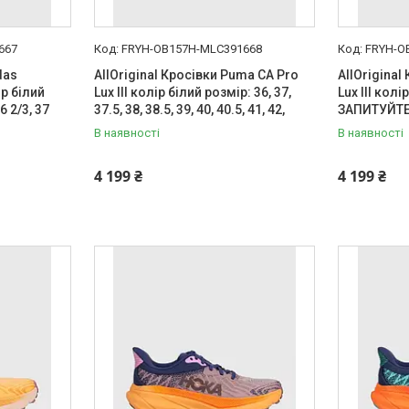
667
FRYH-OB157H-MLC391668
FRYH-O
das
AllOriginal Кросівки Puma CA Pro
AllOriginal
р білий
Lux III колір білий розмір: 36, 37,
Lux III ко
6 2/3, 37
37.5, 38, 38.5, 39, 40, 40.5, 41, 42,
ЗАПИТУЙТ
В наявності
В наявності
4 199 ₴
4 199 ₴