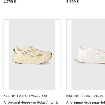
4 799 ₴
3 999 ₴
FRYH-OB157H-MLC391660
FRYH-OB157H-MLC391
AllOriginal Черевики Hoka Clifton L
AllOriginal Черевики Hok