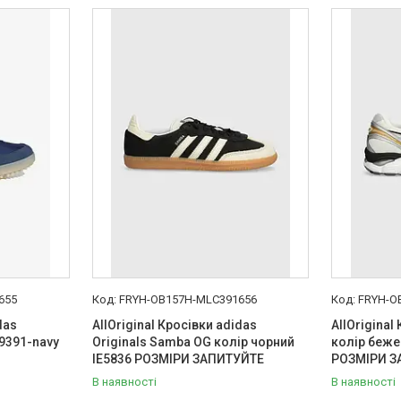
655
FRYH-OB157H-MLC391656
FRYH-O
das
AllOriginal Кросівки adidas
AllOriginal
D9391-navy
Originals Samba OG колір чорний
колір беже
IE5836 РОЗМІРИ ЗАПИТУЙТЕ
РОЗМІРИ З
В наявності
В наявності