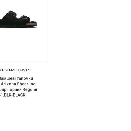
B157H-MLC395371
l Замшеві тапочки
 Arizona Shearling
олір чорний Regular
61.BLK-BLACK