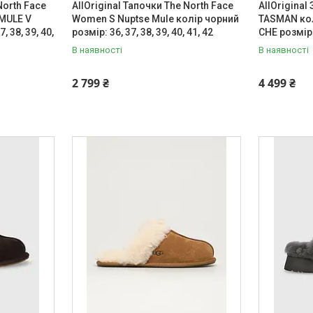
North Face
AllOriginal Тапочки The North Face
AllOrigina
MULE V
Women S Nuptse Mule колір чорний
TASMAN кол
, 38, 39, 40,
розмір: 36, 37, 38, 39, 40, 41, 42
CHE розмір:
В наявності
В наявності
2 799 ₴
4 499 ₴