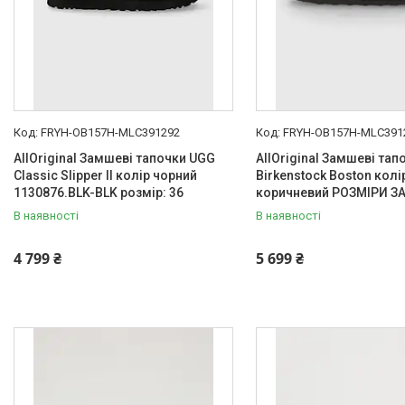
FRYH-OB157H-MLC391292
FRYH-OB157H-MLC391
AllOriginal Замшеві тапочки UGG
AllOriginal Замшеві тап
Classic Slipper II колір чорний
Birkenstock Boston колі
1130876.BLK-BLK розмір: 36
коричневий РОЗМІРИ З
В наявності
В наявності
4 799 ₴
5 699 ₴