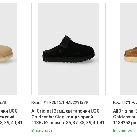
278
FRYH-OB157H-MLC391279
FRYH-O
почки UGG
AllOriginal Замшеві тапочки UGG
AllOrigina
бежевий
Goldenstar Clog колір чорний
Goldenstar
, 39, 40, 41
1138252 розмір: 36, 37, 38, 39, 40, 41
1138252 розм
В наявності
В наявності