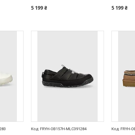
5 199 ₴
5 199 ₴
283
FRYH-OB157H-MLC391284
FRYH-O