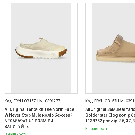
Товари та послуги :
ВІДГУКИ
Ми в ТікТок :
Ми в Інстаграм :
FRYH-OB157H-MLC391277
FRYH-OB157H-MLC391
AllOriginal Тапочки The North Face
AllOriginal Замшеві та
W Never Stop Mule колір бежевий
Goldenstar Clog колір 
NF0A8A9ATIU1 РОЗМІРИ
1138252 розмір: 36, 37, 38
ЗАПИТУЙТЕ
В наявності
В наявності