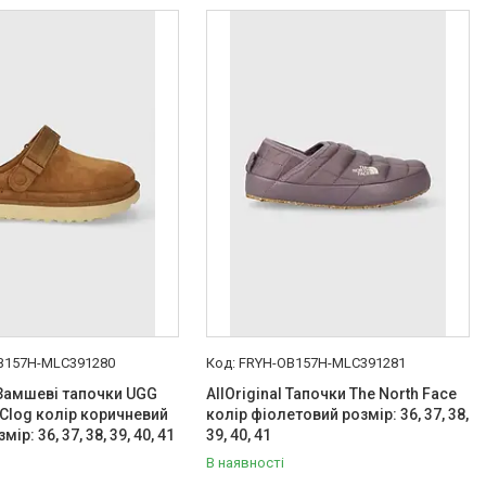
B157H-MLC391280
FRYH-OB157H-MLC391281
l Замшеві тапочки UGG
AllOriginal Тапочки The North Face
 Clog колір коричневий
колір фіолетовий розмір: 36, 37, 38,
ір: 36, 37, 38, 39, 40, 41
39, 40, 41
В наявності