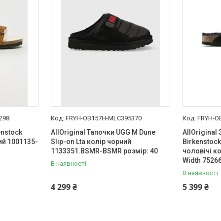
298
FRYH-OB157H-MLC395370
FRYH-O
enstock
AllOriginal Тапочки UGG M Dune
AllOrigina
ий 1001135-
Slip-on Lta колір чорний
Birkenstock
1133351.BSMR-BSMR розмір: 40
чоловічі к
Width 7526
В наявності
В наявності
4 299 ₴
5 399 ₴