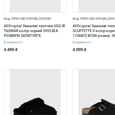
FRYH-OB157H-MLC391287
FRYH-OB157H-MLC391
AllOriginal Замшеві тапочки UGG W
AllOriginal Замшеві та
TASMAN колір чорний 5955 BLK
SCUFFETTE II колір кор
РОЗМІРИ ЗАПИТУЙТЕ
1106872 BCDR розмір: 36,
В наявності
В наявності
4 499 ₴
4 099 ₴