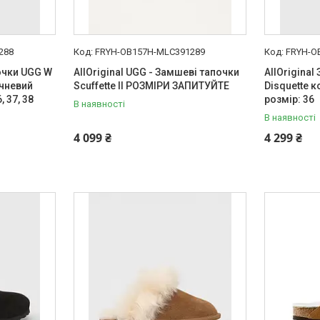
288
FRYH-OB157H-MLC391289
FRYH-O
почки UGG W
AllOriginal UGG - Замшеві тапочки
AllOrigina
ичневий
Scuffette II РОЗМІРИ ЗАПИТУЙТЕ
Disquette к
 37, 38
розмір: 36
В наявності
В наявності
4 099 ₴
4 299 ₴