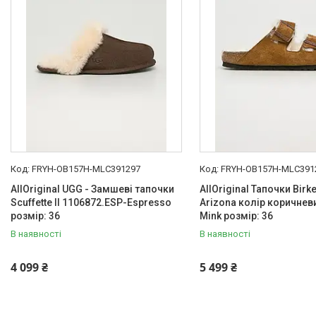
FRYH-OB157H-MLC391297
FRYH-OB157H-MLC391
AllOriginal UGG - Замшеві тапочки
AllOriginal Тапочки Birk
Scuffette II 1106872.ESP-Espresso
Arizona колір коричнев
розмір: 36
Mink розмір: 36
В наявності
В наявності
4 099 ₴
5 499 ₴