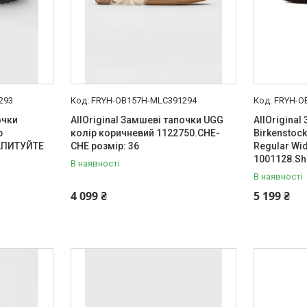
293
FRYH-OB157H-MLC391294
FRYH-O
очки
AllOriginal Замшеві тапочки UGG
AllOrigina
р
колір коричневий 1122750.CHE-
Birkenstoc
АПИТУЙТЕ
CHE розмір: 36
Regular Wi
1001128.Sh
В наявності
В наявності
4 099 ₴
5 199 ₴