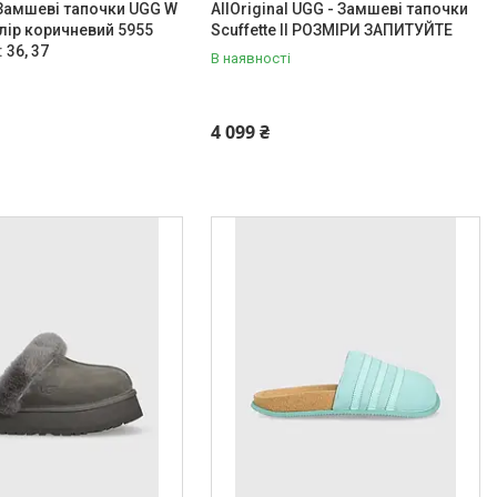
l Замшеві тапочки UGG W
AllOriginal UGG - Замшеві тапочки
ір коричневий 5955
Scuffette II РОЗМІРИ ЗАПИТУЙТЕ
 36, 37
В наявності
4 099 ₴