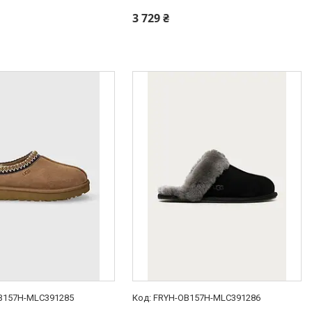
3 729 ₴
B157H-MLC391285
FRYH-OB157H-MLC391286