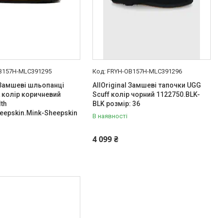
B157H-MLC391295
FRYH-OB157H-MLC391296
l Замшеві шльопанці
AllOriginal Замшеві тапочки UGG
k колір коричневий
Scuff колір чорний 1122750.BLK-
dth
BLK розмір: 36
eepskin.Mink-Sheepskin
В наявності
4 099 ₴