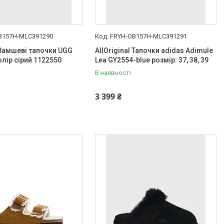
B157H-MLC391290
FRYH-OB157H-MLC391291
l Замшеві тапочки UGG
AllOriginal Тапочки adidas Adimule
олір сірий 1122550
Lea GY2554-blue розмір: 37, 38, 39
В наявності
3 399 ₴