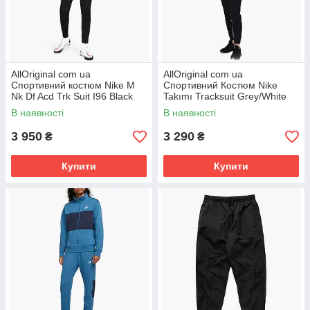
AllOriginal com ua
AllOriginal com ua
Спортивний костюм Nike M
Спортивний Костюм Nike
Nk Df Acd Trk Suit I96 Black
Takımı Tracksuit Grey/White
CV1465-014 РОЗМІРИ
Dn4366-010 РОЗМІРИ
В наявності
В наявності
ЗАПИТУЙТЕ
ЗАПИТУЙТЕ
3 950
3 290
₴
₴
Купити
Купити