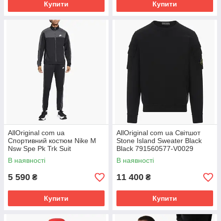
Купити
Купити
AllOriginal com ua
AllOriginal com ua Світшот
Спортивний костюм Nike M
Stone Island Sweater Black
Nsw Spe Pk Trk Suit
Black 791560577-V0029
Black/Grey DM6843-010
РОЗМІРИ ЗАПИТУЙТЕ
В наявності
В наявності
РОЗМІРИ ЗАПИТУЙТЕ
5 590
11 400
₴
₴
Купити
Купити