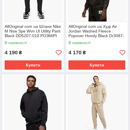
AllOriginal com ua Штани Nike
AllOriginal com ua Худі Air
M Nsw Spe Wvn Ul Utility Pant
Jordan Washed Fleece
Black DD5207-010 РОЗМІРІ
Popover Hoody Black Dr3087-
ЗАПІТУЙТЕ
010 РОЗМІРИ ЗАПИТУЙТЕ
В наявності
В наявності
4 190
4 170
₴
₴
Купити
Купити