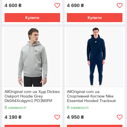
4 600
4 690
₴
₴
Купити
Купити
AllOriginal com ua Худі Dickies
AllOriginal com ua
Oakport Hoodie Grey
Спортивний Костюм Nike
Dk0A4Xcdgym1 РОЗМІРИ
Essential Hooded Tracksuit
ЗАПИТУЙТЕ
Blue Dm6838-411 РОЗМІРИ
В наявності
В наявності
ЗАПИТУЙТЕ
4 190
4 950
₴
₴