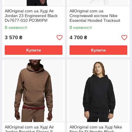
AllOriginal com ua Худі Air
AllOriginal com ua
Jordan 23 Engineered Black
Спортивний костюм Nike
Dv7677-010 РОЗМІРИ
Essential Hooded Tracksuit
ЗАПИТУЙТЕ
Beige DM6838-247 РОЗМІРИ
В наявності
В наявності
ЗАПИТУЙТЕ
3 570
4 700
₴
₴
Купити
Купити
AllOriginal com ua Худі Air
AllOriginal com ua Худі Nike
Jordan Brooklyn Fleece S
Nsw Air Ft Hoodie Black