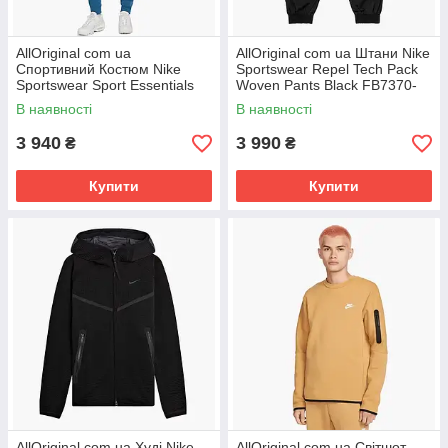
AllOriginal com ua
AllOriginal com ua Штани Nike
Спортивний Костюм Nike
Sportswear Repel Tech Pack
Sportswear Sport Essentials
Woven Pants Black FB7370-
Blue Dm6836-407 РОЗМІРИ
010 РОЗМІРИ ЗАПИТУЙТЕ
В наявності
В наявності
ЗАПИТУЙТЕ
3 940
3 990
₴
₴
Купити
Купити
AllOriginal com ua Худі Nike
AllOriginal com ua Світшот