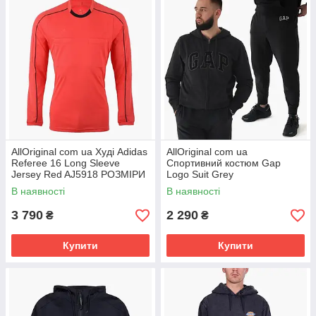
AllOriginal com ua Худі Adidas
AllOriginal com ua
Referee 16 Long Sleeve
Спортивний костюм Gap
Jersey Red AJ5918 РОЗМІРИ
Logo Suit Grey
ЗАПИТУЙТЕ
218871801__221236011
В наявності
В наявності
РОЗМІРИ ЗАПИТУЙТЕ
3 790
2 290
₴
₴
Купити
Купити