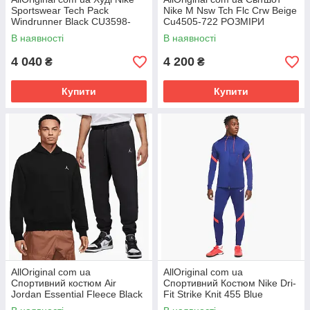
Sportswear Tech Pack
Nike M Nsw Tch Flc Crw Beige
Windrunner Black CU3598-
Cu4505-722 РОЗМІРИ
010 РОЗМІРИ ЗАПИТУЙТЕ
ЗАПИТУЙТЕ
В наявності
В наявності
4 040
4 200
₴
₴
Купити
Купити
AllOriginal com ua
AllOriginal com ua
Спортивний костюм Air
Спортивний Костюм Nike Dri-
Jordan Essential Fleece Black
Fit Strike Knit 455 Blue
DQ7466-010__DQ7340-010
Ct3122-455 РОЗМІРИ