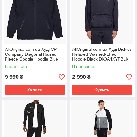
AllOriginal com ua Худі CP
AllOriginal com ua Худі Dickies
Company Diagonal Raised
Relaxed Washed-Effect
Fleece Goggle Hoodie Blue
Hoodie Black DK0A4XYPBLK
13CMSS082A-005086W-888
РОЗМІРИ ЗАПИТУЙТЕ
В наявності
В наявності
РОЗМІРИ
9 990
2 990
₴
₴
Купити
Купити