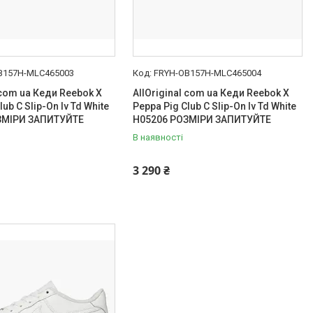
B157H-MLC465003
FRYH-OB157H-MLC465004
 com ua Кеди Reebok X
AllOriginal com ua Кеди Reebok X
lub C Slip-On Iv Td White
Peppa Pig Club C Slip-On Iv Td White
ЗМІРИ ЗАПИТУЙТЕ
H05206 РОЗМІРИ ЗАПИТУЙТЕ
В наявності
3 290 ₴