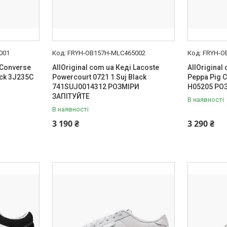
001
FRYH-OB157H-MLC465002
FRYH-O
 Converse
AllOriginal com ua Кеді Lacoste
AllOriginal
ack 3J235C
Powercourt 0721 1 Suj Black
Peppa Pig C
741SUJ0014312 РОЗМІРИ
H05205 РО
ЗАПІТУЙТЕ
В наявності
В наявності
3 190 ₴
3 290 ₴