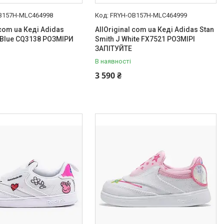
B157H-MLC464998
FRYH-OB157H-MLC464999
 com ua Кеді Adidas
AllOriginal com ua Кеді Adidas Stan
I Blue CQ3138 РОЗМІРИ
Smith J White FX7521 РОЗМІРІ
ЗАПІТУЙТЕ
В наявності
3 590 ₴