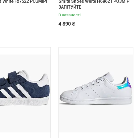
s White Fx7522 РОЗМІРІ
Smith Shoes White H68621 РОЗМІРІ
ЗАПІТУЙТЕ
В наявності
4 890 ₴