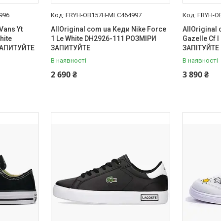
996
FRYH-OB157H-MLC464997
FRYH-O
Vans Yt
AllOriginal com ua Кеди Nike Force
AllOriginal
hite
1 Le White DH2926-111 РОЗМІРИ
Gazelle Cf 
ЗАПИТУЙТЕ
ЗАПИТУЙТЕ
ЗАПІТУЙТЕ
В наявності
В наявності
2 690 ₴
3 890 ₴