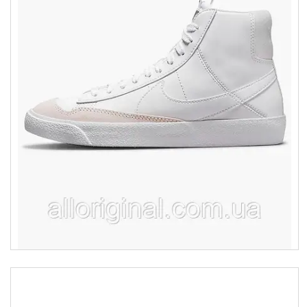
Товари та послуги :
ВІДГУКИ
Ми в ТікТок :
Ми в Інстаграм :