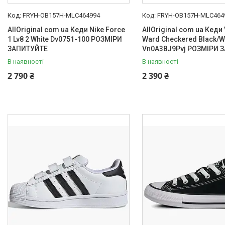
FRYH-OB157H-MLC464994
FRYH-OB157H-MLC464
AllOriginal com ua Кеди Nike Force
AllOriginal com ua Кеди 
1 Lv8 2 White Dv0751-100 РОЗМІРИ
Ward Checkered Black/W
ЗАПИТУЙТЕ
Vn0A38J9Pvj РОЗМІРИ 
В наявності
В наявності
2 790 ₴
2 390 ₴