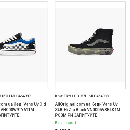
B157H-MLC464987
FRYH-OB157H-MLC464988
 com ua Кеді Vans Uy Old
AllOriginal com ua Кеди Vans Uy
ck VN000W9TY611M
Sk8-Hi Zip Black VN0005VSBLK1M
АПИТУЙТЕ
РОЗМІРИ ЗАПИТУЙТЕ
В наявності