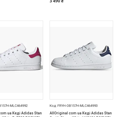
3 490 ₴
B157H-MLC464992
FRYH-OB157H-MLC464993
 com ua Кеді Adidas Stan
AllOriginal com ua Кеді Adidas Stan