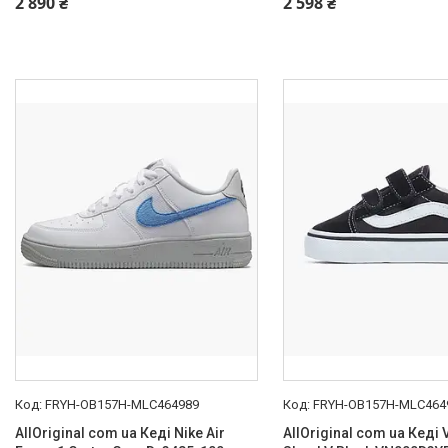
2 890 ₴
2 598 ₴
FRYH-OB157H-MLC464989
FRYH-OB157H-MLC464
AllOriginal com ua Кеді Nike Air
AllOriginal com ua Кеді 