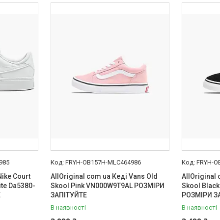
985
FRYH-OB157H-MLC464986
FRYH-O
Nike Court
AllOriginal com ua Кеді Vans Old
AllOriginal
te Da5380-
Skool Pink VN000W9T9AL РОЗМІРИ
Skool Bla
Е
ЗАПІТУЙТЕ
РОЗМІРИ З
В наявності
В наявності