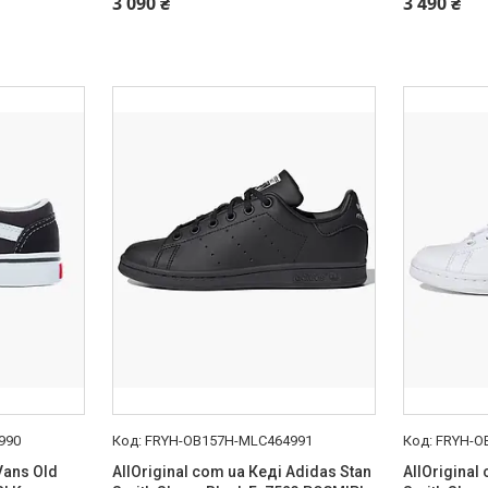
3 090 ₴
3 490 ₴
990
FRYH-OB157H-MLC464991
FRYH-O
Vans Old
AllOriginal com ua Кеді Adidas Stan
AllOriginal