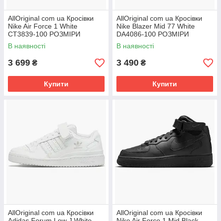
AllOriginal com ua Кросівки
AllOriginal com ua Кросівки
Nike Air Force 1 White
Nike Blazer Mid 77 White
CT3839-100 РОЗМІРИ
DA4086-100 РОЗМІРИ
ЗАПИТУЙТЕ
ЗАПИТУЙТЕ
В наявності
В наявності
3 699
3 490
₴
₴
Купити
Купити
AllOriginal com ua Кросівки
AllOriginal com ua Кросівки
Adidas Forum Low J White
Nike Air Force 1 Mid Black