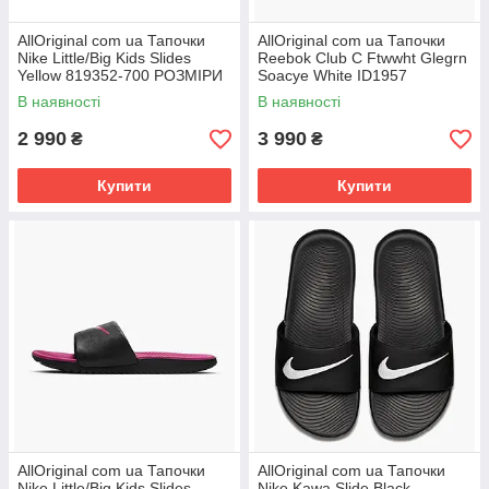
AllOriginal com ua Тапочки
AllOriginal com ua Тапочки
Nike Little/Big Kids Slides
Reebok Club C Ftwwht Glegrn
Yellow 819352-700 РОЗМІРИ
Soacye White ID1957
ЗІПІТУЙТЕ
РОЗМІРИ ЗАПИТУЙТЕ
В наявності
В наявності
2 990
3 990
₴
₴
Купити
Купити
AllOriginal com ua Тапочки
AllOriginal com ua Тапочки
Nike Little/Big Kids Slides
Nike Kawa Slide Black