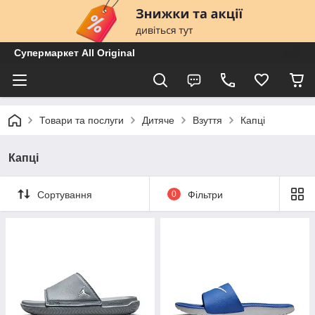
Супермаркет All Original
Товари та послуги
Дитяче
Взуття
Капці
Капці
Сортування
0
Фільтри