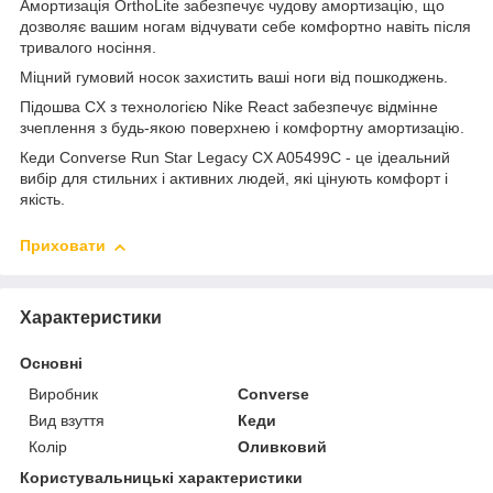
Амортизація OrthoLite забезпечує чудову амортизацію, що
дозволяє вашим ногам відчувати себе комфортно навіть після
тривалого носіння.
Міцний гумовий носок захистить ваші ноги від пошкоджень.
Підошва CX з технологією Nike React забезпечує відмінне
зчеплення з будь-якою поверхнею і комфортну амортизацію.
Кеди Converse Run Star Legacy CX A05499C - це ідеальний
вибір для стильних і активних людей, які цінують комфорт і
якість.
Приховати
Характеристики
Основні
Виробник
Converse
Вид взуття
Кеди
Колір
Оливковий
Користувальницькі характеристики