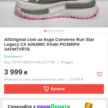
AllOriginal com ua Кеди Converse Run Star
Legacy CX A05499C Khaki РОЗМІРИ
ЗАПИТУЙТЕ
В наявності
Код: FRYH-OB157H-MLC177790
Роздріб
3 999
₴
Мінімальна сума замовлення на сайті — 25 000 ₴
Купити