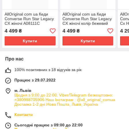
AllOriginal com ua Кеди
AllOriginal com ua Кеди
AllO
Converse Run Star Legacy
Converse Run Star Legacy
Conv
CX жіночі A08111C
CX жіночі колір бежевий
Cx H
РОЗМІРИ ЗАПИТУЙТЕ
A06503C РОЗМІРИ
РОЗ
4 499
4 499
4 2
₴
₴
ЗАПИТУЙТЕ
Купити
Купити
Про нас
100% позитивних з 18 відгуків за рік
Працює з 29.07.2022
м. Львів
Щодня з 9:00 до 22:00. Viber/Telegram безкоштовно:
+380988705906 Наш Інстаграм : @all_original_comua
Доставка 1-2 дні Нова Пошта, Львів, Україна
Контакти
Сьогодні працює з 09:00 до 22:00