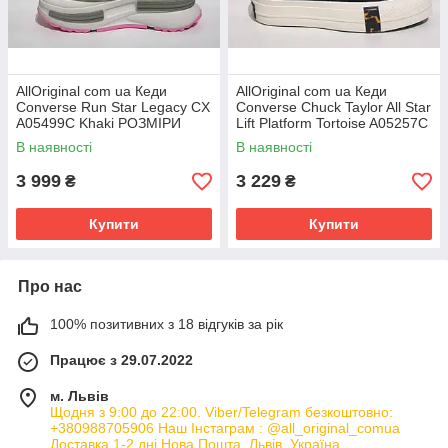
AllOriginal com ua Кеди
AllOriginal com ua Кеди
Converse Run Star Legacy CX
Converse Chuck Taylor All Star
A05499C Khaki РОЗМІРИ
Lift Platform Tortoise A05257C
ЗАПИТУЙТЕ
Black РОЗМІРИ ЗАПІТУЙТЕ
В наявності
В наявності
3 999
3 229
₴
₴
Купити
Купити
Про нас
100% позитивних з 18 відгуків за рік
Працює з 29.07.2022
м. Львів
Щодня з 9:00 до 22:00. Viber/Telegram безкоштовно:
+380988705906 Наш Інстаграм : @all_original_comua
Доставка 1-2 дні Нова Пошта, Львів, Україна