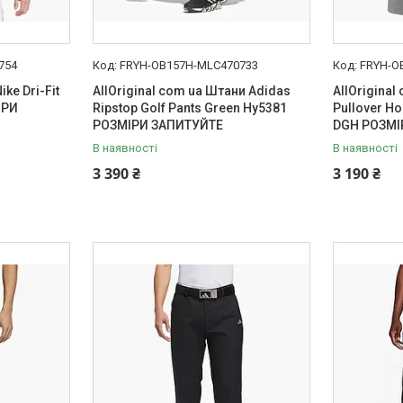
754
FRYH-OB157H-MLC470733
FRYH-O
ike Dri-Fit
AllOriginal com ua Штани Adidas
AllOriginal
ІРИ
Ripstop Golf Pants Green Hy5381
Pullover H
РОЗМІРИ ЗАПИТУЙТЕ
DGH РОЗМІ
В наявності
В наявності
3 390 ₴
3 190 ₴