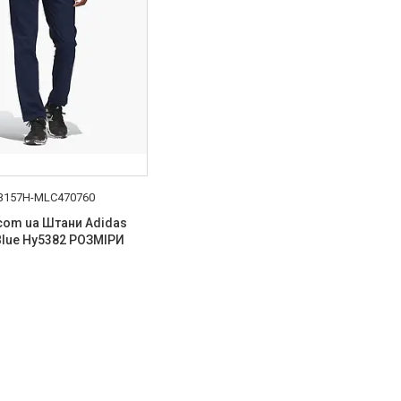
B157H-MLC470760
l com ua Штани Adidas
 Blue Hy5382 РОЗМІРИ