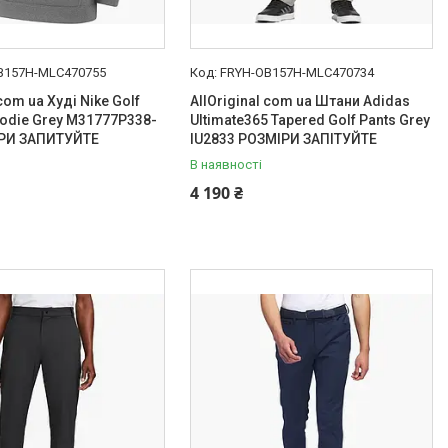
B157H-MLC470755
FRYH-OB157H-MLC470734
 com ua Худі Nike Golf
AllOriginal com ua Штани Adidas
oodie Grey M31777P338-
Ultimate365 Tapered Golf Pants Grey
РИ ЗАПИТУЙТЕ
IU2833 РОЗМІРИ ЗАПІТУЙТЕ
В наявності
4 190 ₴