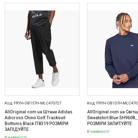
Товари та послуги :
ВІДГУКИ
Ми в ТікТок :
Ми в Інстаграм :
FRYH-OB157H-MLC470727
FRYH-OB157H-MLC470
AllOriginal com ua Штани Adidas
AllOriginal com ua Світ
Adicross Chino Golf Tracksuit
Sweatshirt Blue SH9608
Bottoms Black IT8319 РОЗМІРИ
РОЗМІРИ ЗАПИТУЙТЕ
ЗАПІДУЙТЕ
В наявності
В наявності