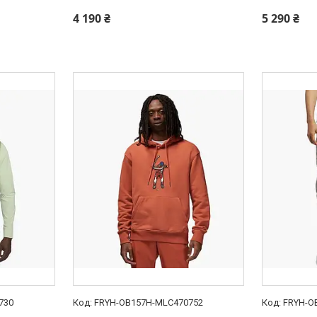
4 190 ₴
5 290 ₴
730
FRYH-OB157H-MLC470752
FRYH-O