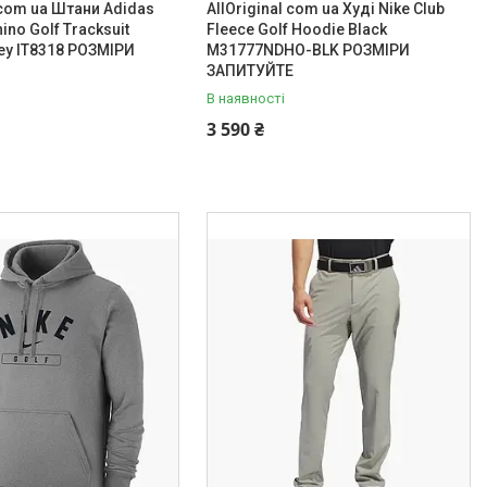
l com ua Штани Adidas
AllOriginal com ua Худі Nike Club
ino Golf Tracksuit
Fleece Golf Hoodie Black
ey IT8318 РОЗМІРИ
M31777NDHO-BLK РОЗМІРИ
Е
ЗАПИТУЙТЕ
В наявності
3 590 ₴