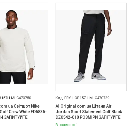
B157H-MLC470750
FRYH-OB157H-MLC470729
 com ua Світшот Nike
AllOriginal com ua Штани Air
t Golf Crew White FD5835-
Jordan Sport Statement Golf Black
РИ ЗАПИТУЙТЕ
DZ0542-010 РОЗМІРИ ЗАПІТУЙТЕ
В наявності