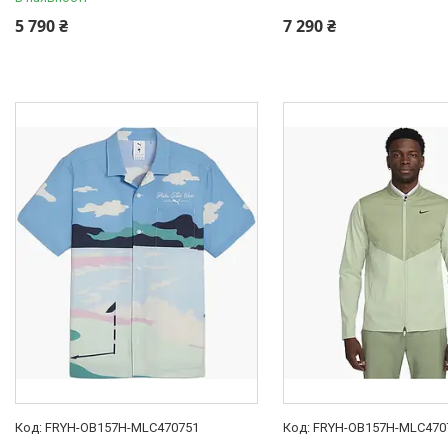
5 790 ₴
7 290 ₴
FRYH-OB157H-MLC470751
FRYH-OB157H-MLC470