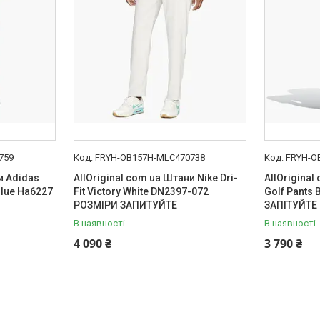
759
FRYH-OB157H-MLC470738
FRYH-O
и Adidas
AllOriginal com ua Штани Nike Dri-
AllOrigina
lue Ha6227
Fit Victory White DN2397-072
Golf Pants
РОЗМІРИ ЗАПИТУЙТЕ
ЗАПІТУЙТЕ
В наявності
В наявності
4 090 ₴
3 790 ₴