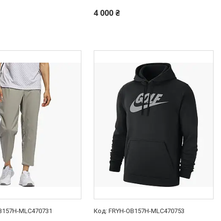
4 000 ₴
B157H-MLC470731
FRYH-OB157H-MLC470753