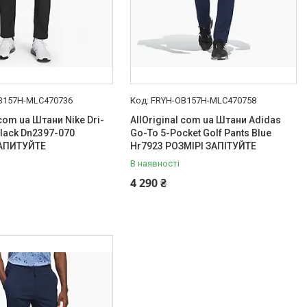
B157H-MLC470736
FRYH-OB157H-MLC470758
 com ua Штани Nike Dri-
AllOriginal com ua Штани Adidas
 Black Dn2397-070
Go-To 5-Pocket Golf Pants Blue
АПИТУЙТЕ
Hr7923 РОЗМІРІ ЗАПІТУЙТЕ
В наявності
4 290 ₴