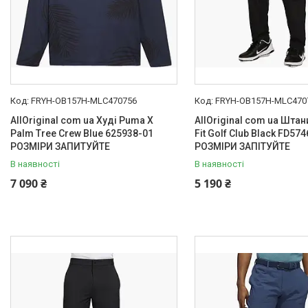
FRYH-OB157H-MLC470756
FRYH-OB157H-MLC470
AllOriginal com ua Худі Puma X
AllOriginal com ua Штани
Palm Tree Crew Blue 625938-01
Fit Golf Club Black FD57
РОЗМІРИ ЗАПИТУЙТЕ
РОЗМІРИ ЗАПІТУЙТЕ
В наявності
В наявності
7 090 ₴
5 190 ₴