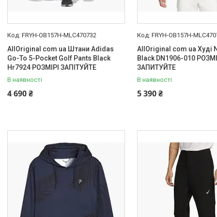
FRYH-OB157H-MLC470732
FRYH-OB157H-MLC470
AllOriginal com ua Штани Adidas
AllOriginal com ua Худі N
Go-To 5-Pocket Golf Pants Black
Black DN1906-010 РОЗМ
Hr7924 РОЗМІРІ ЗАПІТУЙТЕ
ЗАПИТУЙТЕ
В наявності
В наявності
4 690 ₴
5 390 ₴