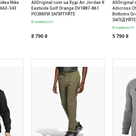
ійка Nike
AllOriginal com ua Худі Air Jordan X
AllOrigina
1663-343
Eastside Golf Orange DV1887-861
Adicross Ch
РОЗМІРИ ЗАПИТУЙТЕ
Bottoms Gr
ЗАПІДУЙТ
В наявності
В наявності
8 790 ₴
5 790 ₴