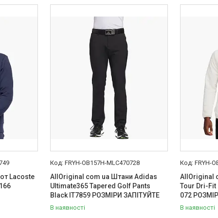
749
FRYH-OB157H-MLC470728
FRYH-O
шот Lacoste
AllOriginal com ua Штани Adidas
AllOriginal
_166
Ultimate365 Tapered Golf Pants
Tour Dri-Fi
Black IT7859 РОЗМІРИ ЗАПІТУЙТЕ
072 РОЗМІ
В наявності
В наявності