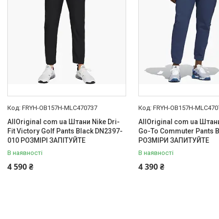
FRYH-OB157H-MLC470737
FRYH-OB157H-MLC470
AllOriginal com ua Штани Nike Dri-
AllOriginal com ua Штан
Fit Victory Golf Pants Black DN2397-
Go-To Commuter Pants B
010 РОЗМІРІ ЗАПІТУЙТЕ
РОЗМІРИ ЗАПИТУЙТЕ
В наявності
В наявності
4 590 ₴
4 390 ₴