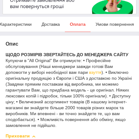
Характеристики
Доставка
Оплата
Умови повернення
Опис
ЩОДО РОЗМІРІВ ЗВЕРТАЙТЕСЬ ДО МЕНЕДЖЕРА САЙТУ
Купуючи в "All Original" Ви отримуєте: • Професійне
обслуговування (Наші менеджери завжди готові Вам
допомогти у виборі необхідної вам пари
взуття
). • Виключно
оригінальну продукцію з Європи і США з доставкою по Україні
(Завдяки прямим поставкам від виробника, ми можемо
гарантувати Вам, що придбана модель - це оригінал. Ніяких
люксових копій і підробок, тільки 100% оригінали). • Доступну
ціну; • Величезний асортимент товарів (В нашому інтернет-
магазині ви знайдете більше 2000 товарів різних марок та
виробників. Ми впевнені - ви точно знайдете те, що вам
сподобається). • Можливість повернення або обміну, якщо
замовлення не підійшло.
Приховати