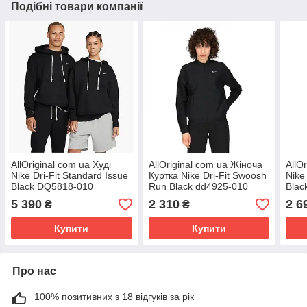
Подібні товари компанії
AllOriginal com ua Худі
AllOriginal com ua Жіноча
AllO
Nike Dri-Fit Standard Issue
Куртка Nike Dri-Fit Swoosh
Nike 
Black DQ5818-010
Run Black dd4925-010
Blac
РОЗМІРИ ЗАПИТУЙТЕ
(Оригінал) РОЗМІРИ
РОЗ
5 390
2 310
2 6
₴
₴
ЗАПИТУЙТЕ
Купити
Купити
Про нас
100% позитивних з 18 відгуків за рік