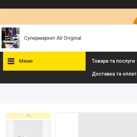
Супермаркет All Original
Меню
Товари та послуги
Доставка та оплат
Товари та послуги :
ВІДГУКИ
Ми в ТікТок :
Ми в Інстаграм :