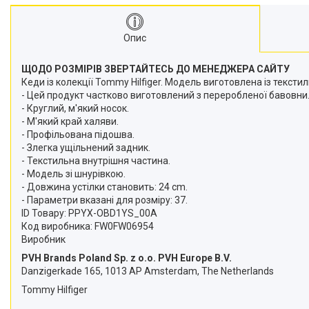
Опис
ЩОДО РОЗМІРІВ ЗВЕРТАЙТЕСЬ ДО МЕНЕДЖЕРА САЙТУ
Кеди із колекції Tommy Hilfiger. Модель виготовлена із тексти
- Цей продукт частково виготовлений з переробленої бавовни
- Круглий, м'який носок.
- М'який край халяви.
- Профільована підошва.
- Злегка ущільнений задник.
- Текстильна внутрішня частина.
- Модель зі шнурівкою.
- Довжина устілки становить: 24 cm.
- Параметри вказані для розміру: 37.
ID Товару: PPYX-OBD1YS_00A
Код виробника: FW0FW06954
Виробник
PVH Brands Poland Sp. z o.o. PVH Europe B.V.
Danzigerkade 165, 1013 AP Amsterdam, The Netherlands
Tommy Hilfiger