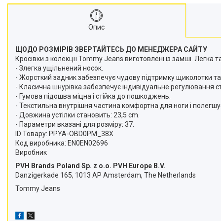
Опис
ЩОДО РОЗМІРІВ ЗВЕРТАЙТЕСЬ ДО МЕНЕДЖЕРА САЙТУ
Кросівки з колекції Tommy Jeans виготовлені із замші. Легка 
- Злегка ущільнений носок.
- Жорсткий задник забезпечує чудову підтримку щиколотки та 
- Класична шнурівка забезпечує індивідуальне регулювання с
- Гумова підошва міцна і стійка до пошкоджень.
- Текстильна внутрішня частина комфортна для ноги і полегшує
- Довжина устілки становить: 23,5 cm.
- Параметри вказані для розміру: 37.
ID Товару: PPYA-OBD0PM_38X
Код виробника: EN0EN02696
Виробник
PVH Brands Poland Sp. z o.o. PVH Europe B.V.
Danzigerkade 165, 1013 AP Amsterdam, The Netherlands
Tommy Jeans