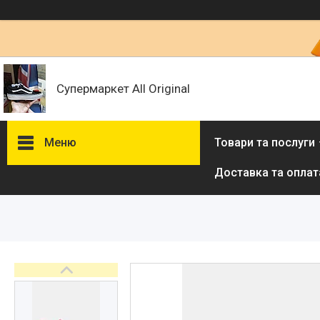
Супермаркет All Original
Меню
Товари та послуги
Доставка та оплат
Товари та послуги :
ВІДГУКИ
Ми в ТікТок :
Ми в Інстаграм :