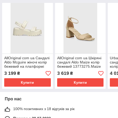
AllOriginal com ua Сандалі
AllOriginal com ua Шкіряні
Urba
Aldo Mcguire жіночі колір
сандалі Aldo Maize колір
санд
бежевий на платформі
бежевий 13773275.Maize
колі
РОЗМІРИ ЗАПИТУЙТЕ
РОЗМІРИ ЗАПИТУЙТЕ
136
3 199
3 619
4 0
₴
₴
РОЗ
Купити
Купити
Про нас
100% позитивних з 18 відгуків за рік