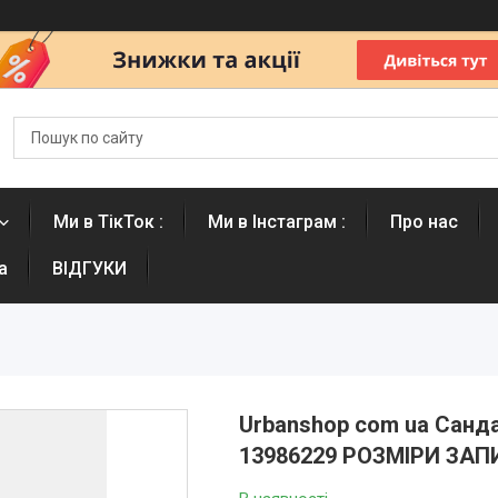
Ми в ТікТок :
Ми в Інстаграм :
Про нас
а
ВІДГУКИ
Urbanshop com ua Санда
13986229 РОЗМІРИ ЗА