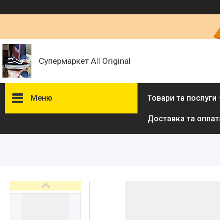
Супермаркет All Original
Меню
Товари та послуги
Доставка та оплат
Товари та послуги :
ВІДГУКИ
Ми в ТікТок :
Ми в Інстаграм :