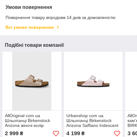
Умови повернення
Повернення товару впродовж 14 днів за домовленістю
Всі умови повернення
Подібні товари компанії
AllOriginal com ua
Urbanshop com ua
AllO
Шльопанці Birkenstock
Шльопанці Birkenstock
кам'
Arizona жіночі колір
Arizona Saffiano Iridescent
BIR
рожевий 1023942
жіночі колір рожевий
BFB
2 999
4 199
3 6
₴
₴
РОЗМІРИ ЗАПИТУЙТЕ
1029511 РОЗМІРИ
ЗАП