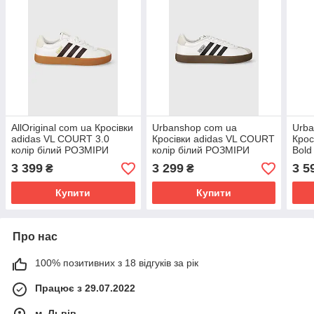
AllOriginal com ua Кросівки
Urbanshop com ua
Urba
adidas VL COURT 3.0
Кросівки adidas VL COURT
Крос
колір білий РОЗМІРИ
колір білий РОЗМІРИ
Bold
ЗАПИТУЙТЕ
ЗАПИТУЙТЕ
РОЗ
3 399
3 299
3 5
₴
₴
Купити
Купити
Про нас
100% позитивних з 18 відгуків за рік
Працює з 29.07.2022
м. Львів