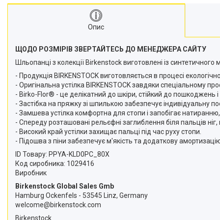
Опис
ЩОДО РОЗМІРІВ ЗВЕРТАЙТЕСЬ ДО МЕНЕДЖЕРА САЙТУ
Шльопанці з колекції Birkenstock виготовлені із синтетичного м
- Продукція BIRKENSTOCK виготовляється в процесі екологічн
- Оригінальна устілка BIRKENSTOCK завдяки спеціальному пр
- Birko-Flor® - це делікатний до шкіри, стійкий до пошкоджен
- Застібка на пряжку зі шпилькою забезпечує індивідуальну по
- Замшева устілка комфортна для стопи і запобігає натиранню,
- Спереду розташовані рельєфні заглиблення біля пальців ніг
- Високий край устілки захищає пальці під час руху стопи.
- Підошва з піни забезпечує м'якість та додаткову амортизацію
ID Товару: PPYA-KLD0PC_80X
Код сиробника: 1029416
Виробник
Birkenstock Global Sales Gmb
Hamburg Ockenfels - 53545 Linz, Germany
welcome@birkenstock.com
Birkenstock