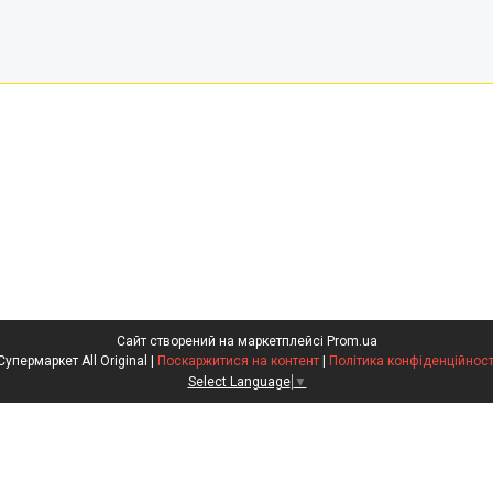
Сайт створений на маркетплейсі
Prom.ua
Супермаркет All Original |
Поскаржитися на контент
|
Політика конфіденційност
Select Language
▼