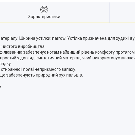
Характеристики
атеріалу. Ширина устілки: narrow. Устілка призначена для худих і ву
о чистого виробництва.
офілюванню забезпечує ногам найвищий рівень комфорту протягом 
ь і простий у догляді синтетичний матеріал, який використовує вик
садку.
 стиранню і появі неприємного запаху.
, що забезпечують природний рух пальців.
.