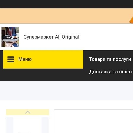
Супермаркет All Original
Меню
Товари та послуги
Доставка та оплат
Товари та послуги :
ВІДГУКИ
Ми в ТікТок :
Ми в Інстаграм :