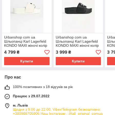
Urbanshop com ua
Urbanshop com ua
Urba
Шльопанці Karl Lagerfeld
Шльопанці Karl Lagerfeld
Шльо
KONDO MAXI жіночі колір
KONDO MAXI жіночі колір
KOND
білий на платформі
чорний на платформі
сріб
4 799
3 999
3 7
₴
₴
KL80805A РОЗМІРИ
KL80872 РОЗМІРИ
РОЗ
Купити
Купити
Про нас
100% позитивних з 18 відгуків за рік
Працює з 29.07.2022
м. Львів
Щодня з 9:00 до 22:00. Viber/Telegram безкоштовно:
+380988705906 Наш Інстаграм : @all_original_comua