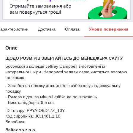
арактеристики
Доставка
Оплата
Умови повернення
Опис
ЩОДО РОЗМІРІВ ЗВЕРТАЙТЕСЬ ДО МЕНЕДЖЕРА САЙТУ
Босоніжки з колекції Jeffrey Campbell виготовлені із
натуральної шкіри. Непористі халяви легко чистяться вологою
ганчіркою.
- Застібка на пряжку зі шпилькою забезпечує індивідуальну
посадку.
- Гумова підошва міцна і стійка до пошкоджень.
- Висота підборів: 9,5 cm.
ID Товару: PPYA-OBD47Z_10Y
Код сиропніка: JC.1481.1.10
Виробник
Baltaz sp.z.o.o.