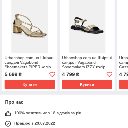
Urbanshop com ua Шкіряні
Urbanshop com ua Шкіряні
Urba
сандалі Vagabond
сандалі Vagabond
санд
Shoemakers PIPER колір
Shoemakers IZZY колір
Cass
золотий 5921-183-81
золотий 5913-083-81
SM1
5 699
4 799
4 7
₴
₴
РОЗМІРИ ЗАПИТУЙТЕ
РОЗМІРИ ЗАПИТУЙТЕ
ЗАП
Купити
Купити
Про нас
100% позитивних з 18 відгуків за рік
Працює з 29.07.2022