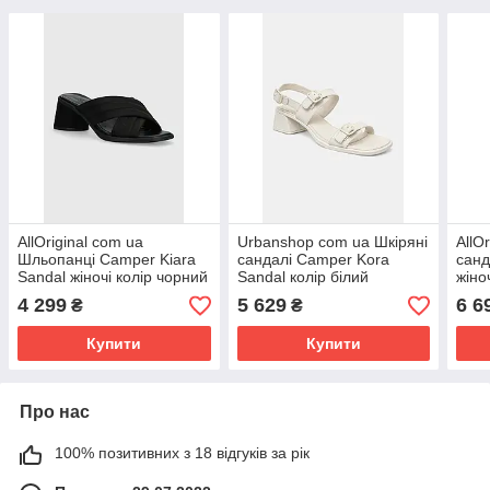
AllOriginal com ua
Urbanshop com ua Шкіряні
AllO
Шльопанці Camper Kiara
сандалі Camper Kora
санд
Sandal жіночі колір чорний
Sandal колір білий
жіно
каблук блок K201540.004
K201739-002 РОЗМІРИ
блок
4 299
5 629
6 6
₴
₴
РОЗМІРИ ЗАПИТУЙТЕ
ЗАПИТУЙТЕ
РОЗ
Купити
Купити
Про нас
100% позитивних з 18 відгуків за рік