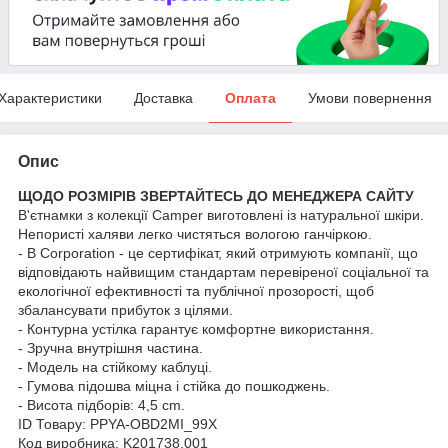
Характеристики
Доставка
Оплата
Умови повернення
Опис
ЩОДО РОЗМІРІВ ЗВЕРТАЙТЕСЬ ДО МЕНЕДЖЕРА САЙТУ
В'єтнамки з колекції Camper виготовлені із натуральної шкіри.
Непористі халяви легко чистяться вологою ганчіркою.
- B Corporation - це сертифікат, який отримують компанії, що
відповідають найвищим стандартам перевіреної соціальної та
екологічної ефективності та публічної прозорості, щоб
збалансувати прибуток з цілями.
- Контурна устілка гарантує комфортне використання.
- Зручна внутрішня частина.
- Модель на стійкому каблуці.
- Гумова підошва міцна і стійка до пошкоджень.
- Висота підборів: 4,5 cm.
ID Товару: PPYA-OBD2MI_99X
Код виробника: K201738.001