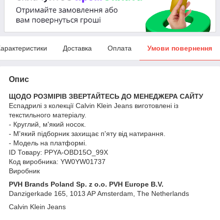
арактеристики
Доставка
Оплата
Умови повернення
Опис
ЩОДО РОЗМІРІВ ЗВЕРТАЙТЕСЬ ДО МЕНЕДЖЕРА САЙТУ
Еспадрилі з колекції Calvin Klein Jeans виготовлені із
текстильного матеріалу.
- Круглий, м'який носок.
- М'який підборник захищає п'яту від натирання.
- Модель на платформі.
ID Товару: PPYA-OBD15O_99X
Код виробника: YW0YW01737
Виробник
PVH Brands Poland Sp. z o.o. PVH Europe B.V.
Danzigerkade 165, 1013 AP Amsterdam, The Netherlands
Calvin Klein Jeans