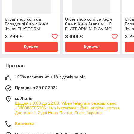
Urbanshop com ua
Urbanshop com ua Кеди
Urba
Еспадрилі Calvin Klein
Calvin Klein Jeans VULC
Еспа
Jeans FLATFORM
FLATFORM MID CV MG
Jea
ESPADRILLE SLING MG
жіночі колір чорний
ESP
3 299
3 699
3 2
₴
₴
колір коричневий на
YW0YW01764 РОЗМІРИ
колі
платформі
пла
Купити
Купити
Про нас
100% позитивних з 18 відгуків за рік
Працює з 29.07.2022
м. Львів
Щодня з 9:00 до 22:00. Viber/Telegram безкоштовно:
+380988705906 Наш Інстаграм : @all_original_comua
Доставка 1-2 дні Нова Пошта, Львів, Україна
Контакти