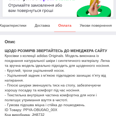
Характеристики
Доставка
Оплата
Умови повернення
Опис
ЩОДО РОЗМІРІВ ЗВЕРТАЙТЕСЬ ДО МЕНЕДЖЕРА САЙТУ
Кросівки з колекції adidas Originals. Модель виконана із
поєднання натуральної шкіри і синтетичного матеріалу. Легка
та зручна модель ідеально підходить для щоденного носіння.
- Круглий, трохи ущільнений носок.
- Ущільнений задник з м'якою підкладкою захищає п'яту від
натирання.
- Плоскі шнурки зменшують тиск на стопу, забезпечуючи
хорошу посадку та комфорт під час носіння.
- Текстильна внутрішня частина комфортна для ноги і
полегшує утримання взуття в чистоті.
- Гумова підошва міцна і стійка до пошкоджень.
ID Товару: PPYA-OBU0AO_00X
Код виробника: JH8732