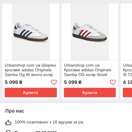
Urbanshop com ua Шкіряні
Urbanshop com ua
Urba
кросівки adidas Originals
Кросівки adidas Originals
Крос
Samba Og W жіночі колір
Samba OG колір білий
Sl 7
білий JH5688 РОЗМІРИ
JH8798 РОЗМІРИ
JH5
5 099
5 099
4 1
₴
₴
ЗАПИТУЙТЕ
ЗАПИТУЙТЕ
ЗАП
Купити
Купити
Про нас
100% позитивних з 18 відгуків за рік