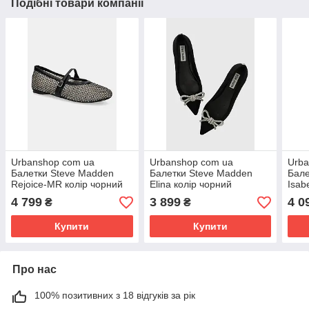
Подібні товари компанії
Urbanshop com ua
Urbanshop com ua
Urba
Балетки Steve Madden
Балетки Steve Madden
Бале
Rejoice-MR колір чорний
Elina колір чорний
Isab
SM11003560 РОЗМІРИ
SM11002811 РОЗМІРИ
відк
4 799
3 899
4 0
₴
₴
ЗАПИТУЙТЕ
ЗАПИТУЙТЕ
SM1
ЗАП
Купити
Купити
Про нас
100% позитивних з 18 відгуків за рік