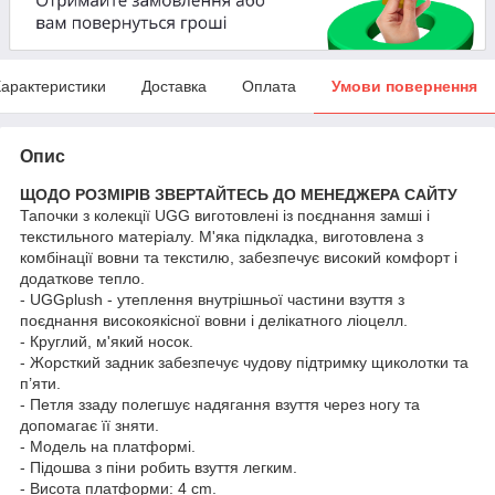
арактеристики
Доставка
Оплата
Умови повернення
Опис
ЩОДО РОЗМІРІВ ЗВЕРТАЙТЕСЬ ДО МЕНЕДЖЕРА САЙТУ
Тапочки з колекції UGG виготовлені із поєднання замші і
текстильного матеріалу. М'яка підкладка, виготовлена з
комбінації вовни та текстилю, забезпечує високий комфорт і
додаткове тепло.
- UGGplush - утеплення внутрішньої частини взуття з
поєднання високоякісної вовни і делікатного ліоцелл.
- Круглий, м'який носок.
- Жорсткий задник забезпечує чудову підтримку щиколотки та
п’яти.
- Петля ззаду полегшує надягання взуття через ногу та
допомагає її зняти.
- Модель на платформі.
- Підошва з піни робить взуття легким.
- Висота платформи: 4 cm.