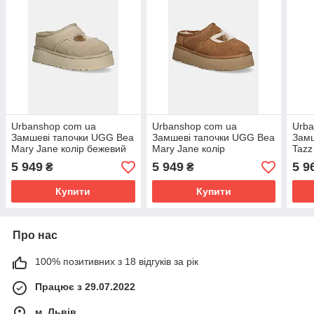
Urbanshop com ua
Urbanshop com ua
Urba
Замшеві тапочки UGG Bea
Замшеві тапочки UGG Bea
Замш
Mary Jane колір бежевий
Mary Jane колір
Taz
1167612-MDSD РОЗМІРИ
коричневий 1167612-CHE
РОЗ
5 949
5 949
5 9
₴
₴
ЗАПИТУЙТЕ
РОЗМІРИ ЗАПИТУЙТЕ
Купити
Купити
Про нас
100% позитивних з 18 відгуків за рік
Працює з 29.07.2022
м. Львів