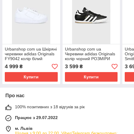
Urbanshop com ua Шкіряні
Urbanshop com ua
Urba
черевики adidas Originals
Черевики adidas Originals
Orig
FY9042 колір білий
колір чорний РОЗМІРИ
Smi
FY9042-FTWWHT
ЗАПИТУЙТЕ
ЗАП
4 999
3 599
3 6
₴
₴
РОЗМІРИ ЗАПИТУЙТЕ
Купити
Купити
Про нас
100% позитивних з 18 відгуків за рік
Працює з 29.07.2022
м. Львів
Щодня з 9:00 до 22:00. Viber/Telegram безкоштовно: