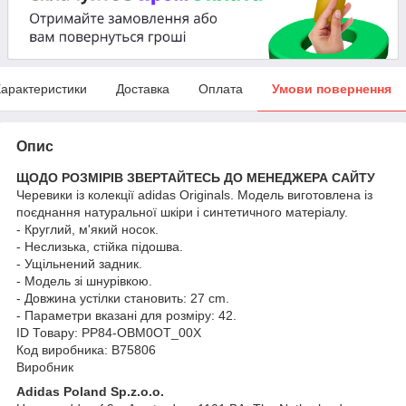
арактеристики
Доставка
Оплата
Умови повернення
Опис
ЩОДО РОЗМІРІВ ЗВЕРТАЙТЕСЬ ДО МЕНЕДЖЕРА САЙТУ
Черевики із колекції adidas Originals. Модель виготовлена із
поєднання натуральної шкіри і синтетичного матеріалу.
- Круглий, м'який носок.
- Неслизька, стійка підошва.
- Ущільнений задник.
- Модель зі шнурівкою.
- Довжина устілки становить: 27 cm.
- Параметри вказані для розміру: 42.
ID Товару: PP84-OBM0OT_00X
Код виробника: B75806
Виробник
Adidas Poland Sp.z.o.o.