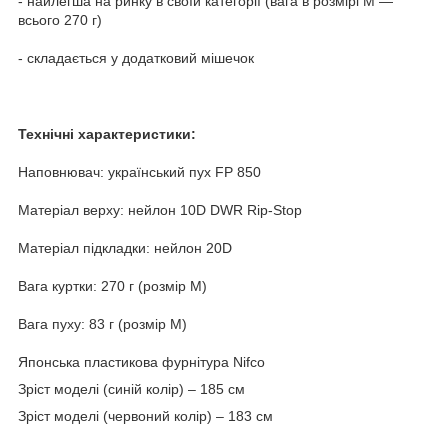
- найлегша на ринку в своїй категорії (вага в розмірі М —
всього 270 г)
- складається у додатковий мішечок
Технічні характеристики:
Наповнювач: український пух FP 850
Матеріал верху: нейлон 10D DWR Rip-Stop
Матеріал підкладки: нейлон 20D
Вага куртки: 270 г (розмір M)
Вага пуху: 83 г (розмір M)
Японська пластикова фурнітура Nifco
Зріст моделі (синій колір) – 185 см
Зріст моделі (червоний колір) – 183 см