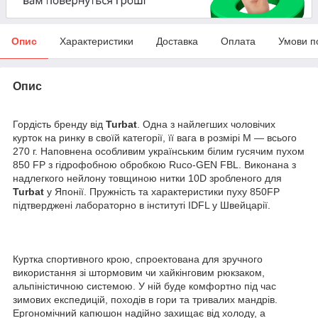
Опис
Характеристики
Доставка
Оплата
Умови п
Опис
Гордість бренду від
Turbat
. Одна з найлегших чоловічих
курток на ринку в своїй категорії, її вага в розмірі М — всього
270 г. Наповнена особливим українським білим гусячим пухом
850 FP з гідрофобною обробкою Ruco-GEN FBL. Виконана з
надлегкого нейлону товщиною нитки 10D зробленого для
Turbat
у Японії. Пружність та характеристики пуху 850FP
підтверджені лабораторно в інституті IDFL у Швейцарії.
Куртка спортивного крою, спроектована для зручного
використання зі штормовим чи хайкінговим рюкзаком,
альпіністичною системою. У ній буде комфортно під час
зимових експедицій, походів в гори та тривалих мандрів.
Ергономічний капюшон надійно захищає від холоду, а