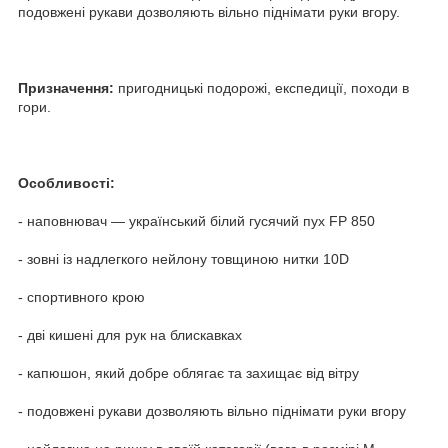
подовжені рукави дозволяють вільно піднімати руки вгору.
Призначення:
пригодницькі подорожі, експедиції, походи в
гори.
Особливості:
- наповнювач — український білий гусячий пух FP 850
- зовні із надлегкого нейлону товщиною нитки 10D
- спортивного крою
- дві кишені для рук на блискавках
- капюшон, який добре облягає та захищає від вітру
- подовжені рукави дозволяють вільно піднімати руки вгору