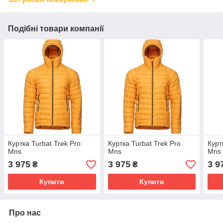
Подібні товари компанії
Куртка Turbat Trek Pro
Куртка Turbat Trek Pro
Курт
Mns
Mns
Mns
3 975
3 975
3 9
₴
₴
Купити
Купити
Про нас