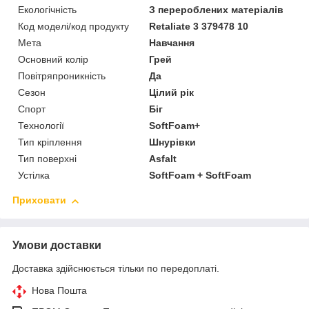
Екологічність
З перероблених матеріалів
Код моделі/код продукту
Retaliate 3 379478 10
Мета
Навчання
Основний колір
Грей
Повітряпроникність
Да
Сезон
Цілий рік
Спорт
Біг
Технології
SoftFoam+
Тип кріплення
Шнурівки
Тип поверхні
Asfalt
Устілка
SoftFoam + SoftFoam
Приховати
Умови доставки
Доставка здійснюється тільки по передоплаті.
Нова Пошта