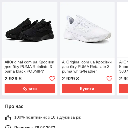
AllOriginal com ua Кросівки
AllOriginal com ua Кросівки
AllO
для бігу PUMA Retaliate 3
для бігу PUMA Retaliate 3
Крос
puma black РОЗМІРИ
puma white/feather
3807
ЗАПИТУЙТЕ
gray/puma black РОЗМІРИ
РОЗ
2 929
2 929
2 9
₴
₴
ЗАПИТУЙТЕ
Купити
Купити
Про нас
100% позитивних з 18 відгуків за рік
Працює з 29.07.2022