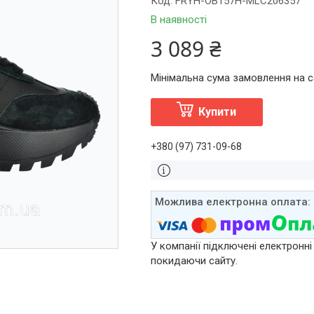
Код:
FRYH-OB157H-MLC206357
В наявності
3 089 ₴
Мінімальна сума замовлення на са
Купити
+380 (97) 731-09-68
У компанії підключені електронні
покидаючи сайту.