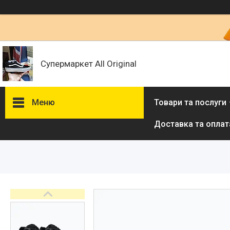
Супермаркет All Original
Меню
Товари та послуги
Доставка та оплат
Товари та послуги :
ВІДГУКИ
Ми в ТікТок :
Ми в Інстаграм :