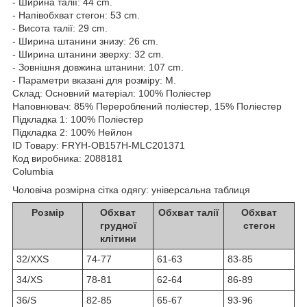
- Ширина талії: 44 cm.
- Напівобхват стегон: 53 cm.
- Висота талії: 29 cm.
- Ширина штанини знизу: 26 cm.
- Ширина штанини зверху: 32 cm.
- Зовнішня довжина штанини: 107 cm.
- Параметри вказані для розміру: M.
Склад:
Основний матеріал: 100% Поліестер
Наповнювач: 85% Перероблений поліестер, 15% Поліестер
Підкладка 1: 100% Поліестер
Підкладка 2: 100% Нейлон
ID Товару: FRYH-OB157H-MLC201371
Код виробника: 2088181
Columbia
Чоловіча розмірна сітка одягу: універсальна таблиця
Розмір
Обхват
Обхват талії
Обхват
грудної
стегон
клітини
32/XXS
74-77
61-63
83-85
34/XS
78-81
62-64
86-89
36/S
82-85
65-67
93-96