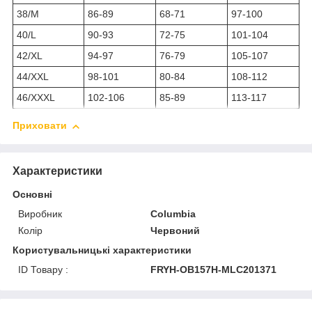
38/M
86-89
68-71
97-100
40/L
90-93
72-75
101-104
42/XL
94-97
76-79
105-107
44/XXL
98-101
80-84
108-112
46/XXXL
102-106
85-89
113-117
Приховати
Характеристики
Основні
Виробник
Columbia
Колір
Червоний
Користувальницькі характеристики
ID Товару :
FRYH-OB157H-MLC201371