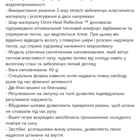
водонепроникності.
- Використання рішення 2-way stretch забезпечує еластичність
матеріалу і розтягування в двох напрямках.
- Шар матеріалу Omni-Heat Reflective ™ допомагає
підтримувати оптимальний тепловий комфорт, відбиваючи та
утримуючи тепло, що виділяється тілом. При цьому він
відмінно відводить вологу з поверхні шкіри і розсіює надлишок
тепла, що сприяє підтримці належного мікроклімату.
- Модель утеплена синтетичним наповнювачем, який імітує
теплові властивості пуху, чудово ізолює від холоду навіть у
вологому стані та забезпечує легкий догляд.
- Вага наповнювача: 60 g.
- Cпеціальна форма навколо колін надають повну свободу
рухів під час фізичної активності.
- Дві бічні кишені на блискавці.
- Регулювання на липучці на талії дозволяє індивідуально
регулювати окружність.
- Вбудовані шлевки дозволяють прикріпити ремінь, щоб штани
не сповзали під час руху.
- Вшиті гетри всередині запобігають проникненню холодного
повітря та снігу.
- Застібки, розташовані внизу штанин, дозволяють легко
надягати штанини на взуття.