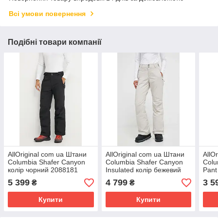
Всі умови повернення
Подібні товари компанії
AllOriginal com ua Штани
AllOriginal com ua Штани
AllO
Columbia Shafer Canyon
Columbia Shafer Canyon
Colu
колір чорний 2088181
Insulated колір бежевий
Pant
РОЗМІРИ ЗАПИТУЙТЕ
РОЗМІРИ ЗАПИТУЙТЕ
РОЗ
5 399
4 799
3 5
₴
₴
Купити
Купити