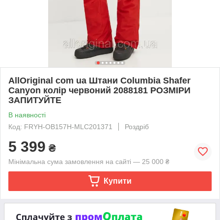
AllOriginal com ua Штани Columbia Shafer
Canyon колір червоний 2088181 РОЗМІРИ
ЗАПИТУЙТЕ
В наявності
Код: FRYH-OB157H-MLC201371
Роздріб
5 399
₴
Мінімальна сума замовлення на сайті — 25 000 ₴
Купити