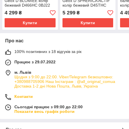
Geox D BLOMIEE колір
Geox D SPHERICA ACTIF
бал
бежевий D466HC 0BJ22
колір бежевий D45THC
колі
C6738 РОЗМІРИ
07Q7Z C5322 РОЗМІРИ
0TU
4 299
5 299
4 4
₴
₴
ЗАПИТУЙТЕ
ЗАПИТУЙТЕ
ЗАП
Купити
Купити
Про нас
100% позитивних з 18 відгуків за рік
Працює з 29.07.2022
м. Львів
Щодня з 9:00 до 22:00. Viber/Telegram безкоштовно:
+380988705906 Наш Інстаграм : @all_original_comua
Доставка 1-2 дні Нова Пошта, Львів, Україна
Контакти
Сьогодні працює з 09:00 до 22:00
Показати весь графік роботи