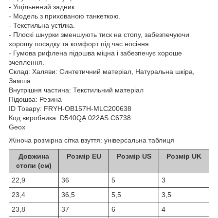
- Ущільнений задник.
- Модель з прихованою танкеткою.
- Текстильна устілка.
- Плоскі шнурки зменшують тиск на стопу, забезпечуючи
хорошу посадку та комфорт під час носіння.
- Гумова рифлена підошва міцна і забезпечує хороше
зчеплення.
Склад:
Халяви: Синтетичний матеріал, Натуральна шкіра,
Замша
Внутрішня частина: Текстильний матеріал
Підошва: Резина
ID Товару: FRYH-OB157H-MLC200638
Код виробника: D540QA.022AS.C6738
Geox
Жіноча розмірна сітка взуття: універсальна таблиця
Довжина
Розмір EU
Розмір US
Розмір UK
стопи (см)
22,9
36
5
3
23,4
36,5
5,5
3,5
23,8
37
6
4