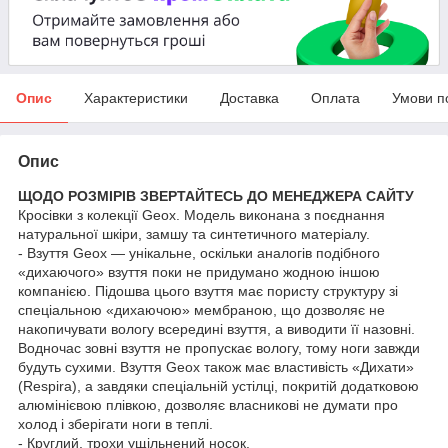
Опис
Характеристики
Доставка
Оплата
Умови п
Опис
ЩОДО РОЗМІРІВ ЗВЕРТАЙТЕСЬ ДО МЕНЕДЖЕРА САЙТУ
Кросівки з колекції Geox. Модель виконана з поєднання
натуральної шкіри, замшу та синтетичного матеріалу.
- Взуття Geox — унікальне, оскільки аналогів подібного
«дихаючого» взуття поки не придумано жодною іншою
компанією. Підошва цього взуття має пористу структуру зі
спеціальною «дихаючою» мембраною, що дозволяє не
накопичувати вологу всередині взуття, а виводити її назовні.
Водночас зовні взуття не пропускає вологу, тому ноги завжди
будуть сухими. Взуття Geox також має властивість «Дихати»
(Respira), а завдяки спеціальній устілці, покритій додатковою
алюмінієвою плівкою, дозволяє власникові не думати про
холод і зберігати ноги в теплі.
- Круглий, трохи ущільнений носок.