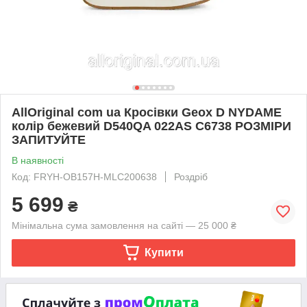
AllOriginal com ua Кросівки Geox D NYDAME
колір бежевий D540QA 022AS C6738 РОЗМІРИ
ЗАПИТУЙТЕ
В наявності
Код: FRYH-OB157H-MLC200638
Роздріб
5 699
₴
Мінімальна сума замовлення на сайті — 25 000 ₴
Купити