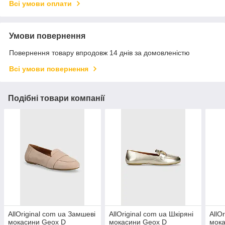
Всі умови оплати
Умови повернення
Повернення товару впродовж 14 днів за домовленістю
Всі умови повернення
Подібні товари компанії
AllOriginal com ua Замшеві
AllOriginal com ua Шкіряні
AllO
мокасини Geox D
мокасини Geox D
мока