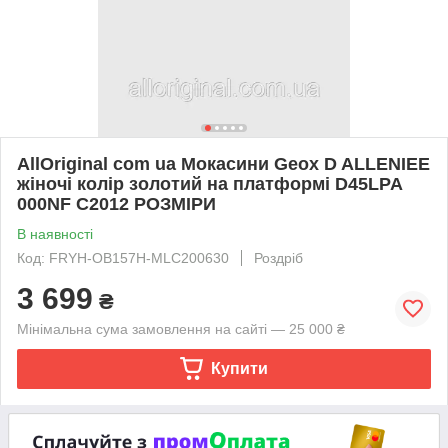
AllOriginal com ua Мокасини Geox D ALLENIEE
жіночі колір золотий на платформі D45LPA
000NF C2012 РОЗМІРИ
В наявності
Код: FRYH-OB157H-MLC200630
Роздріб
3 699
₴
Мінімальна сума замовлення на сайті — 25 000 ₴
Купити