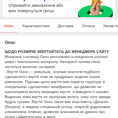
Опис
Характеристики
Доставка
Оплата
Умови п
Опис
ЩОДО РОЗМІРІВ ЗВЕРТАЙТЕСЬ ДО МЕНЕДЖЕРА САЙТУ
Мокасини з колекції Geox виготовлені із поєднання штучної
шкіри і текстильного матеріалу. Непористі халяви легко
чистяться вологою ганчіркою.
- Взуття Geox — унікальне, оскільки аналогів подібного
«дихаючого» взуття поки не придумано жодною іншою
компанією. Підошва цього взуття має пористу структуру зі
спеціальною «дихаючою» мембраною, що дозволяє не
накопичувати вологу всередині взуття, а виводити її назовні.
Водночас зовні взуття не пропускає вологу, тому ноги завжди
будуть сухими. Взуття Geox також має властивість «Дихати»
(Respira), а завдяки спеціальній устілці, покритій додатковою
алюмінієвою плівкою, дозволяє власникові не думати про
холод і зберігати ноги в теплі.