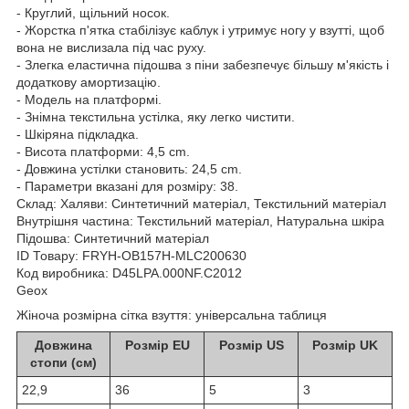
- Круглий, щільний носок.
- Жорстка п'ятка стабілізує каблук і утримує ногу у взутті, щоб
вона не вислизала під час руху.
- Злегка еластична підошва з піни забезпечує більшу м'якість і
додаткову амортизацію.
- Модель на платформі.
- Знімна текстильна устілка, яку легко чистити.
- Шкіряна підкладка.
- Висота платформи: 4,5 cm.
- Довжина устілки становить: 24,5 cm.
- Параметри вказані для розміру: 38.
Склад:
Халяви: Синтетичний матеріал, Текстильний матеріал
Внутрішня частина: Текстильний матеріал, Натуральна шкіра
Підошва: Синтетичний матеріал
ID Товару: FRYH-OB157H-MLC200630
Код виробника: D45LPA.000NF.C2012
Geox
Жіноча розмірна сітка взуття: універсальна таблиця
Довжина
Розмір EU
Розмір US
Розмір UK
стопи (см)
22,9
36
5
3