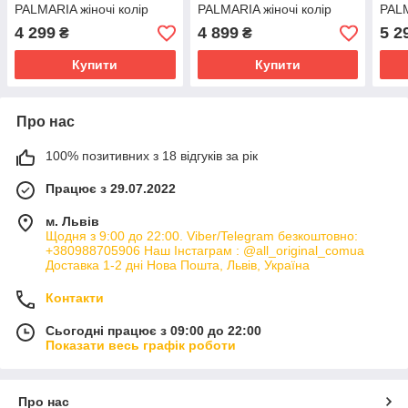
PALMARIA жіночі колір
PALMARIA жіночі колір
PALM
бежевий на плоскому ходу
золотий на плоскому ходу
чорн
4 299
4 899
5 2
₴
₴
D45MUE 00021 C8156
D45MUJ 000Y2 C2012
D45
Купити
Купити
Про нас
100% позитивних з 18 відгуків за рік
Працює з 29.07.2022
м. Львів
Щодня з 9:00 до 22:00. Viber/Telegram безкоштовно:
+380988705906 Наш Інстаграм : @all_original_comua
Доставка 1-2 дні Нова Пошта, Львів, Україна
Контакти
Сьогодні працює з 09:00 до 22:00
Показати весь графік роботи
Про нас