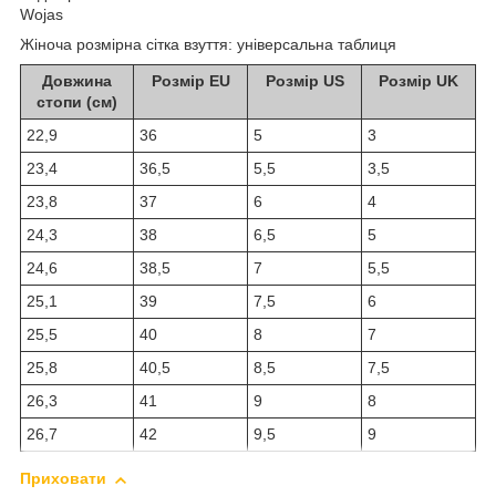
Wojas
Жіноча розмірна сітка взуття: універсальна таблиця
Довжина
Розмір EU
Розмір US
Розмір UK
стопи (см)
22,9
36
5
3
23,4
36,5
5,5
3,5
23,8
37
6
4
24,3
38
6,5
5
24,6
38,5
7
5,5
25,1
39
7,5
6
25,5
40
8
7
25,8
40,5
8,5
7,5
26,3
41
9
8
26,7
42
9,5
9
Приховати