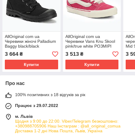
AllOriginal com ua
AllOriginal com ua
AllO
Черевики жіночі Palladium
Черевики Vans Knu Skool
чере
Baggy black/black
pink/true white РОЗМІРІ
Mid 
РОЗМІРИ ЗАПИТУЙТЕ
ЗАПІТУЙТЕ
РОЗ
3 664
3 513
3 5
₴
₴
Купити
Купити
Про нас
100% позитивних з 18 відгуків за рік
Працює з 29.07.2022
м. Львів
Щодня з 9:00 до 22:00. Viber/Telegram безкоштовно:
+380988705906 Наш Інстаграм : @all_original_comua
Доставка 1-2 дні Нова Пошта, Львів, Україна