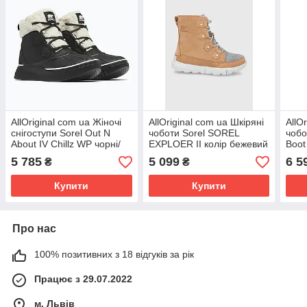
AllOriginal com ua Жіночі
AllOriginal com ua Шкіряні
AllO
снігоступи Sorel Out N
чоботи Sorel SOREL
чобо
About IV Chillz WP чорні/
EXPLOER II колір бежевий
Boot
крейдяні РОЗМІРИ
РОЗМІРИ ЗАПИТУЙТЕ
РОЗ
5 785
5 099
6 5
₴
₴
ЗАПИТУЙТЕ
Купити
Купити
Про нас
100% позитивних з 18 відгуків за рік
Працює з 29.07.2022
м. Львів