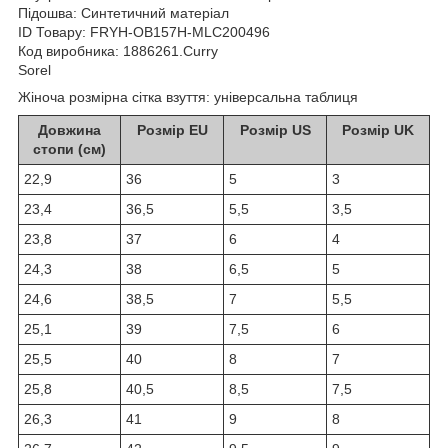
Підошва: Синтетичний матеріал
ID Товару: FRYH-OB157H-MLC200496
Код виробника: 1886261.Curry
Sorel
Жіноча розмірна сітка взуття: універсальна таблиця
Довжина
Розмір EU
Розмір US
Розмір UK
стопи (см)
22,9
36
5
3
23,4
36,5
5,5
3,5
23,8
37
6
4
24,3
38
6,5
5
24,6
38,5
7
5,5
25,1
39
7,5
6
25,5
40
8
7
25,8
40,5
8,5
7,5
26,3
41
9
8