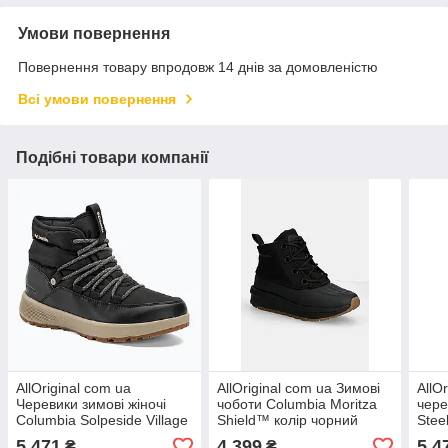
Умови повернення
Повернення товару впродовж 14 днів за домовленістю
Всі умови повернення
Подібні товари компанії
AllOriginal com ua
AllOriginal com ua Зимові
AllO
Черевики зимові жіночі
чоботи Columbia Moritza
чере
Columbia Solpeside Village
Shield™ колір чорний
Stee
Omni-Heat Mid black/silver
2053371 РОЗМІРИ
кре
5 471
4 399
5 4
₴
₴