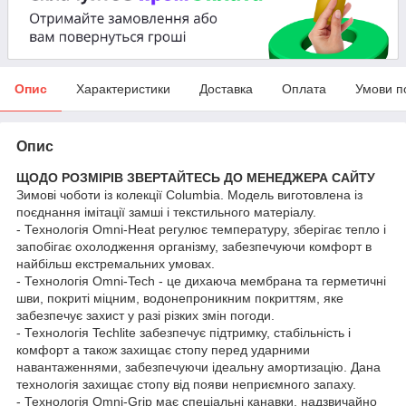
Опис
Характеристики
Доставка
Оплата
Умови п
Опис
ЩОДО РОЗМІРІВ ЗВЕРТАЙТЕСЬ ДО МЕНЕДЖЕРА САЙТУ
Зимові чоботи із колекції Columbia. Модель виготовлена із
поєднання імітації замші і текстильного матеріалу.
- Технологія Omni-Heat регулює температуру, зберігає тепло і
запобігає охолодження організму, забезпечуючи комфорт в
найбільш екстремальних умовах.
- Технологія Omni-Tech - це дихаюча мембрана та герметичні
шви, покриті міцним, водонепроникним покриттям, яке
забезпечує захист у разі різких змін погоди.
- Технологія Techlite забезпечує підтримку, стабільність і
комфорт а також захищає стопу перед ударними
навантаженнями, забезпечуючи ідеальну амортизацію. Дана
технологія захищає стопу від появи неприємного запаху.
- Технологія Omni-Grip має спеціальні канавки, надзвичайно