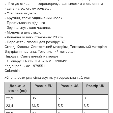
стійка до стирання і характеризується високим зчепленням
навіть на вологому рельєфі.
- Утеплена модель.
- Круглий, трохи ущільнений носок.
- Профільована підошва.
- Зручна внутрішня частина.
- Модель зі шнурівкою.
- Довжина устілки становить: 23 cm.
- Параметри вказані для розміру: 37.
Склад:
Халяви: Синтетичний матеріал, Текстильний матеріал
Внутрішня частина: Текстильний матеріал
Підошва: Синтетичний матеріал
ID Товару: FRYH-OB157H-MLC200491
Код виробника: 1979551
Columbia
Жіноча розмірна сітка взуття: універсальна таблиця
Довжина
Розмір EU
Розмір US
Розмір UK
стопи (см)
22,9
36
5
3
23,4
36,5
5,5
3,5