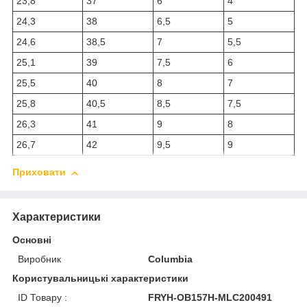
23,8
37
6
4
24,3
38
6,5
5
24,6
38,5
7
5,5
25,1
39
7,5
6
25,5
40
8
7
25,8
40,5
8,5
7,5
26,3
41
9
8
26,7
42
9,5
9
Приховати
Характеристики
Основні
Виробник
Columbia
Користувальницькі характеристики
ID Товару :
FRYH-OB157H-MLC200491