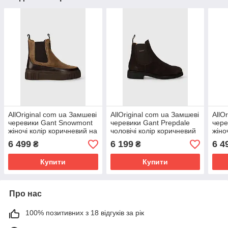
AllOriginal com ua Замшеві
AllOriginal com ua Замшеві
AllO
черевики Gant Snowmont
черевики Gant Prepdale
чере
жіночі колір коричневий на
чоловічі колір коричневий
жіно
плоскому ходу утеплене
27643419.G46 РОЗМІРИ
плат
6 499
6 199
6 4
₴
₴
ЗАПИТУЙТЕ
275
Купити
Купити
Про нас
100% позитивних з 18 відгуків за рік