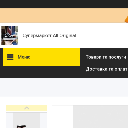
Супермаркет All Original
Меню
Товари та послуги
Доставка та оплат
Товари та послуги :
ВІДГУКИ
Ми в ТікТок :
Ми в Інстаграм :