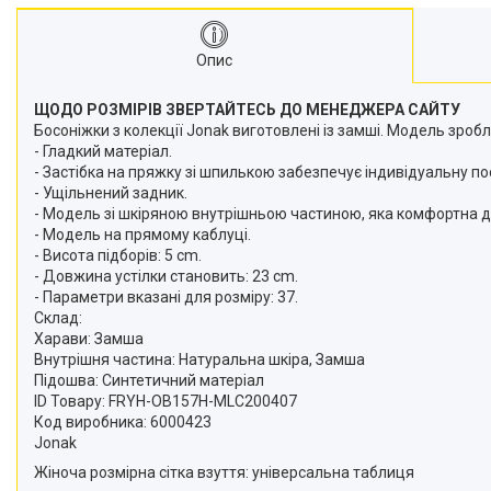
Опис
ЩОДО РОЗМІРІВ ЗВЕРТАЙТЕСЬ ДО МЕНЕДЖЕРА САЙТУ
Босоніжки з колекції Jonak виготовлені із замші. Модель зроб
- Гладкий матеріал.
- Застібка на пряжку зі шпилькою забезпечує індивідуальну по
- Ущільнений задник.
- Модель зі шкіряною внутрішньою частиною, яка комфортна дл
- Модель на прямому каблуці.
- Висота підборів: 5 cm.
- Довжина устілки становить: 23 cm.
- Параметри вказані для розміру: 37.
Склад:
Харави: Замша
Внутрішня частина: Натуральна шкіра, Замша
Підошва: Синтетичний матеріал
ID Товару: FRYH-OB157H-MLC200407
Код виробника: 6000423
Jonak
Жіноча розмірна сітка взуття: універсальна таблиця