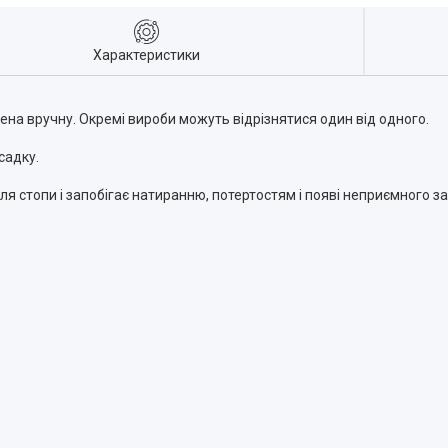
Характеристики
лена вручну. Окремі вироби можуть відрізнятися один від одного.
садку.
я стопи і запобігає натиранню, потертостям і появі неприємного за