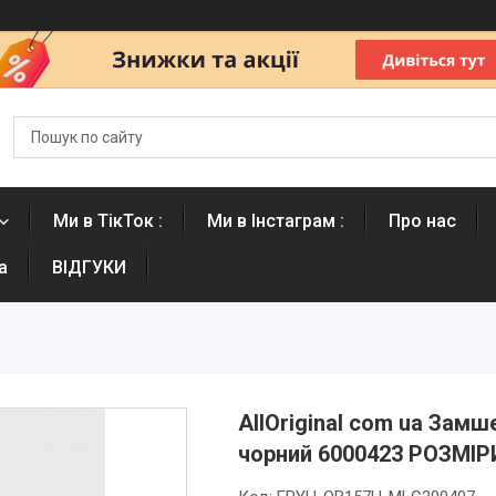
Ми в ТікТок :
Ми в Інстаграм :
Про нас
а
ВІДГУКИ
AllOriginal com ua Замш
чорний 6000423 РОЗМІ