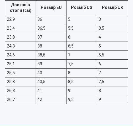
Довжина
Розмір EU
Розмір US
Розмір UK
стопи (см)
22,9
36
5
3
23,4
36,5
5,5
3,5
23,8
37
6
4
24,3
38
6,5
5
24,6
38,5
7
5,5
25,1
39
7,5
6
25,5
40
8
7
25,8
40,5
8,5
7,5
26,3
41
9
8
26,7
42
9,5
9