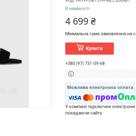
Код:
FRYH-OB157H-MLC200407
В наявності
4 699 ₴
Мінімальна сума замовлення на са
Купити
+380 (97) 731-09-68
У компанії підключені електронні
покидаючи сайту.