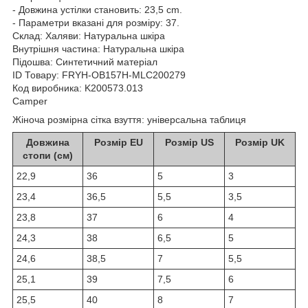
- Довжина устілки становить: 23,5 cm.
- Параметри вказані для розміру: 37.
Склад:
Халяви: Натуральна шкіра
Внутрішня частина: Натуральна шкіра
Підошва: Синтетичний матеріал
ID Товару: FRYH-OB157H-MLC200279
Код виробника: K200573.013
Camper
Жіноча розмірна сітка взуття: універсальна таблиця
Довжина
Розмір EU
Розмір US
Розмір UK
стопи (см)
22,9
36
5
3
23,4
36,5
5,5
3,5
23,8
37
6
4
24,3
38
6,5
5
24,6
38,5
7
5,5
25,1
39
7,5
6
25,5
40
8
7