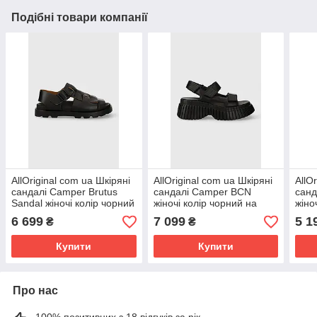
Подібні товари компанії
AllOriginal com ua Шкіряні
AllOriginal com ua Шкіряні
AllO
сандалі Camper Brutus
сандалі Camper BCN
санд
Sandal жіночі колір чорний
жіночі колір чорний на
жіно
K201397.005 РОЗМІРИ
платформі K201511.005
K20
6 699
7 099
5 1
₴
₴
ЗАПИТУЙТЕ
РОЗМІРИ ЗАПИТУЙТЕ
ЗАП
Купити
Купити
Про нас