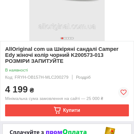
AllOriginal com ua Шкіряні сандалі Camper
Edy жіночі колір чорний K200573-013
РОЗМІРИ ЗАПИТУЙТЕ
В наявності
Код: FRYH-OB157H-MLC200279
Роздріб
4 199
₴
Мінімальна сума замовлення на сайті — 25 000 ₴
Купити