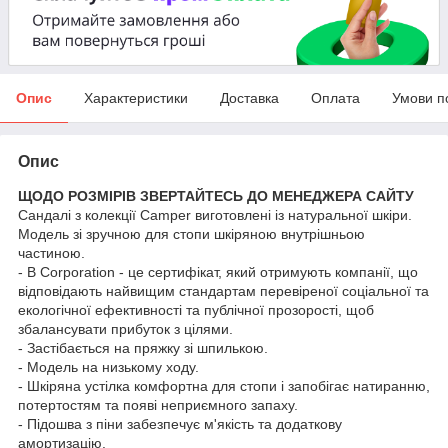
Опис
Характеристики
Доставка
Оплата
Умови п
Опис
ЩОДО РОЗМІРІВ ЗВЕРТАЙТЕСЬ ДО МЕНЕДЖЕРА САЙТУ
Сандалі з колекції Camper виготовлені із натуральної шкіри.
Модель зі зручною для стопи шкіряною внутрішньою
частиною.
- B Corporation - це сертифікат, який отримують компанії, що
відповідають найвищим стандартам перевіреної соціальної та
екологічної ефективності та публічної прозорості, щоб
збалансувати прибуток з цілями.
- Застібається на пряжку зі шпилькою.
- Модель на низькому ходу.
- Шкіряна устілка комфортна для стопи і запобігає натиранню,
потертостям та появі неприємного запаху.
- Підошва з піни забезпечує м'якість та додаткову
амортизацію.