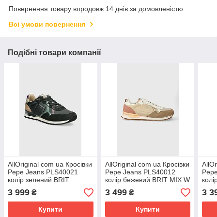
Повернення товару впродовж 14 днів за домовленістю
Всі умови повернення
Подібні товари компанії
AllOriginal com ua Кросівки
AllOriginal com ua Кросівки
AllO
Pepe Jeans PLS40021
Pepe Jeans PLS40012
Pepe
колір зелений BRIT
колір бежевий BRIT MIX W
колі
PRINTS W РОЗМІРИ
РОЗМІРИ ЗАПИТУЙТЕ
PRI
3 999
3 499
3 3
₴
₴
ЗАПИТУЙТЕ
ЗАП
Купити
Купити