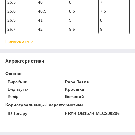
25,5
40
8
7
25,8
40,5
8,5
7,5
26,3
41
9
8
26,7
42
9,5
9
Приховати
Характеристики
Основні
Виробник
Pepe Jeans
Вид взуття
Кросівки
Колір
Бежевий
Користувальницькі характеристики
ID Товару :
FRYH-OB157H-MLC200206