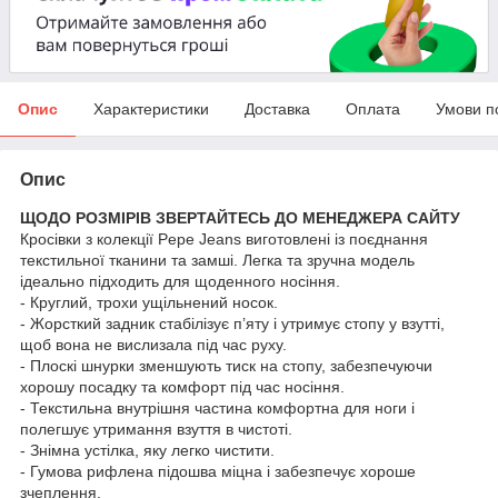
Опис
Характеристики
Доставка
Оплата
Умови п
Опис
ЩОДО РОЗМІРІВ ЗВЕРТАЙТЕСЬ ДО МЕНЕДЖЕРА САЙТУ
Кросівки з колекції Pepe Jeans виготовлені із поєднання
текстильної тканини та замші. Легка та зручна модель
ідеально підходить для щоденного носіння.
- Круглий, трохи ущільнений носок.
- Жорсткий задник стабілізує п’яту і утримує стопу у взутті,
щоб вона не вислизала під час руху.
- Плоскі шнурки зменшують тиск на стопу, забезпечуючи
хорошу посадку та комфорт під час носіння.
- Текстильна внутрішня частина комфортна для ноги і
полегшує утримання взуття в чистоті.
- Знімна устілка, яку легко чистити.
- Гумова рифлена підошва міцна і забезпечує хороше
зчеплення.