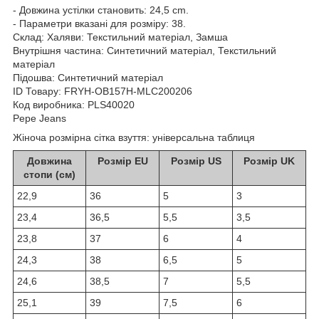
- Довжина устілки становить: 24,5 cm.
- Параметри вказані для розміру: 38.
Склад:
Халяви: Текстильний матеріал, Замша
Внутрішня частина: Синтетичний матеріал, Текстильний
матеріал
Підошва: Синтетичний матеріал
ID Товару: FRYH-OB157H-MLC200206
Код виробника: PLS40020
Pepe Jeans
Жіноча розмірна сітка взуття: універсальна таблиця
Довжина
Розмір EU
Розмір US
Розмір UK
стопи (см)
22,9
36
5
3
23,4
36,5
5,5
3,5
23,8
37
6
4
24,3
38
6,5
5
24,6
38,5
7
5,5
25,1
39
7,5
6