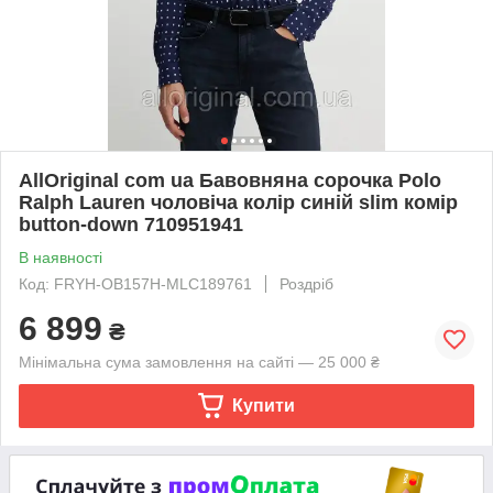
AllOriginal com ua Бавовняна сорочка Polo
Ralph Lauren чоловіча колір синій slim комір
button-down 710951941
В наявності
Код: FRYH-OB157H-MLC189761
Роздріб
6 899
₴
Мінімальна сума замовлення на сайті — 25 000 ₴
Купити