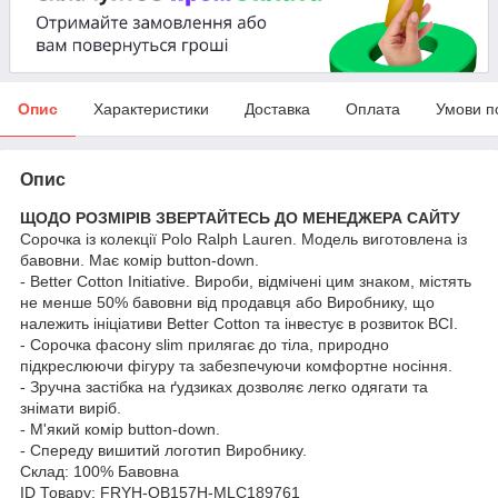
Опис
Характеристики
Доставка
Оплата
Умови п
Опис
ЩОДО РОЗМІРІВ ЗВЕРТАЙТЕСЬ ДО МЕНЕДЖЕРА САЙТУ
Сорочка із колекції Polo Ralph Lauren. Модель виготовлена із
бавовни. Має комір button-down.
- Better Cotton Initiative. Вироби, відмічені цим знаком, містять
не менше 50% бавовни від продавця або Виробнику, що
належить ініціативи Better Cotton та інвестує в розвиток BCI.
- Сорочка фасону slim прилягає до тіла, природно
підкреслюючи фігуру та забезпечуючи комфортне носіння.
- Зручна застібка на ґудзиках дозволяє легко одягати та
знімати виріб.
- М'який комір button-down.
- Спереду вишитий логотип Виробнику.
Склад:
100% Бавовна
ID Товару: FRYH-OB157H-MLC189761