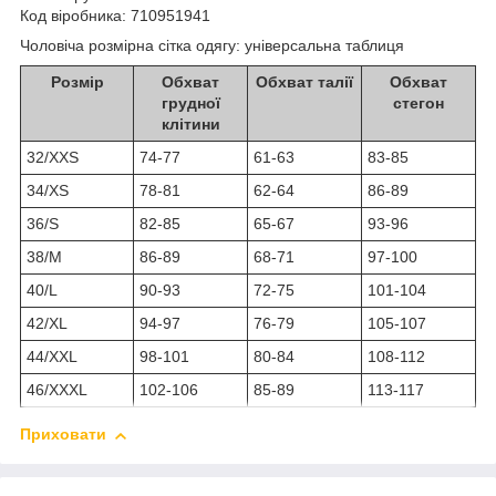
Код віробника: 710951941
Чоловіча розмірна сітка одягу: універсальна таблиця
Розмір
Обхват
Обхват талії
Обхват
грудної
стегон
клітини
32/XXS
74-77
61-63
83-85
34/XS
78-81
62-64
86-89
36/S
82-85
65-67
93-96
38/M
86-89
68-71
97-100
40/L
90-93
72-75
101-104
42/XL
94-97
76-79
105-107
44/XXL
98-101
80-84
108-112
46/XXXL
102-106
85-89
113-117
Приховати