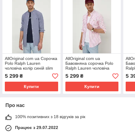
AllOriginal com ua Сорочка
AllOriginal com ua
AllO
Polo Ralph Lauren
Бавовняна сорочка Polo
Баво
чоловіча колір синій slim
Ralph Lauren чоловіча
Ralp
комір button-down
колір рожевий slim комір
колі
5 299
5 299
5 3
₴
₴
РОЗМІРИ ЗАПИТУЙТЕ
button-down РОЗМІРИ
butt
Купити
Купити
Про нас
100% позитивних з 18 відгуків за рік
Працює з 29.07.2022