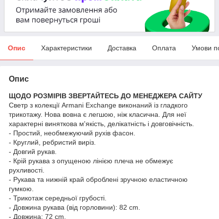
Опис
Характеристики
Доставка
Оплата
Умови п
Опис
ЩОДО РОЗМІРІВ ЗВЕРТАЙТЕСЬ ДО МЕНЕДЖЕРА САЙТУ
Светр з колекції Armani Exchange виконаний із гладкого
трикотажу. Нова вовна є легшою, ніж класична. Для неї
характерні виняткова м'якість, делікатність і довговічність.
- Простий, необмежуючий рухів фасон.
- Круглий, ребристий виріз.
- Довгий рукав.
- Крій рукава з опущеною лінією плеча не обмежує
рухливості.
- Рукава та нижній край оброблені зручною еластичною
гумкою.
- Трикотаж середньої грубості.
- Довжина рукава (від горловини): 82 cm.
- Довжина: 72 cm.