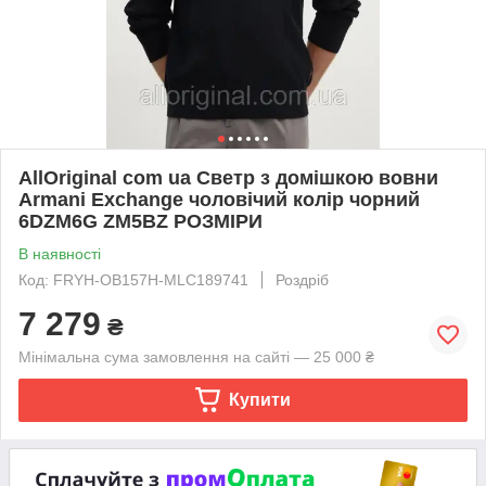
AllOriginal com ua Светр з домішкою вовни
Armani Exchange чоловічий колір чорний
6DZM6G ZM5BZ РОЗМІРИ
В наявності
Код: FRYH-OB157H-MLC189741
Роздріб
7 279
₴
Мінімальна сума замовлення на сайті — 25 000 ₴
Купити