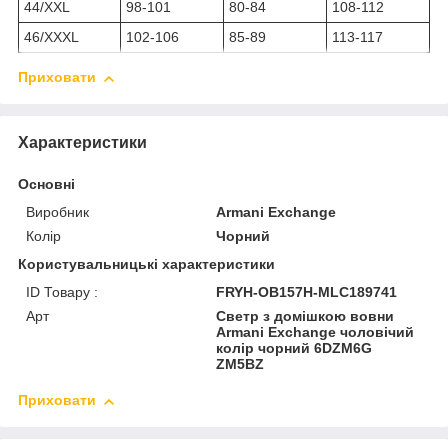
44/XXL
98-101
80-84
108-112
46/XXXL
102-106
85-89
113-117
Приховати
Характеристики
Основні
Виробник
Armani Exchange
Колір
Чорний
Користувальницькі характеристики
ID Товару :
FRYH-OB157H-MLC189741
Арт
Светр з домішкою вовни
Armani Exchange чоловічий
колір чорний 6DZM6G
ZM5BZ
Приховати