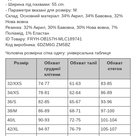
- Ширина під пахвами: 55 cm.
- Параметри вказані для розміру: M.
Склад:
Основний матеріал: 34% Акрил, 34% Бавовна, 32%
Нова вовна
Резинка: 32% Акрил, 30% Бавовна, 30% Нова вовна, 7%
Поліамід, 1% Еластан
ID Товару: FRYH-OB157H-MLC189741
Код виробника: 6DZM6G.ZM5BZ
Чоловіча розмірна сітка одягу: універсальна таблиця
Розмір
Обхват
Обхват талії
Обхват
грудної
стегон
клітини
32/XXS
74-77
61-63
83-85
34/XS
78-81
62-64
86-89
36/S
82-85
65-67
93-96
38/M
86-89
68-71
97-100
40/L
90-93
72-75
101-104
42/XL
94-97
76-79
105-107