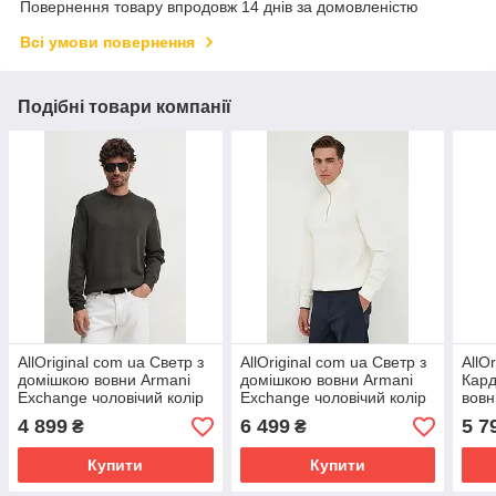
Повернення товару впродовж 14 днів за домовленістю
Всі умови повернення
Подібні товари компанії
AllOriginal com ua Светр з
AllOriginal com ua Светр з
AllO
домішкою вовни Armani
домішкою вовни Armani
Кард
Exchange чоловічий колір
Exchange чоловічий колір
вовн
зелений 6DZM1F ZM1LZ
бежевий РОЗМІРИ
колі
4 899
6 499
5 7
₴
₴
РОЗМІРИ
ЗАПИТУЙТЕ
ZM1
ЗАП
Купити
Купити