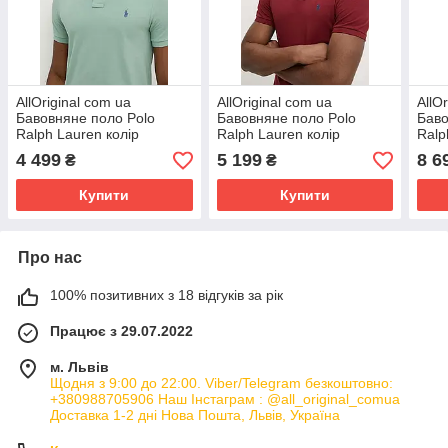
AllOriginal com ua
AllOriginal com ua
AllO
Бавовняне поло Polo
Бавовняне поло Polo
Баво
Ralph Lauren колір
Ralph Lauren колір
Ralp
зелений однотонне
бордовий однотонне
710
4 499
5 199
8 6
₴
₴
710536856 РОЗМІРИ
710536856 РОЗМІРИ
ЗАП
ЗАПИТУЙТЕ
ЗАПИТУЙТЕ
Купити
Купити
Про нас
100% позитивних з 18 відгуків за рік
Працює з 29.07.2022
м. Львів
Щодня з 9:00 до 22:00. Viber/Telegram безкоштовно:
+380988705906 Наш Інстаграм : @all_original_comua
Доставка 1-2 дні Нова Пошта, Львів, Україна