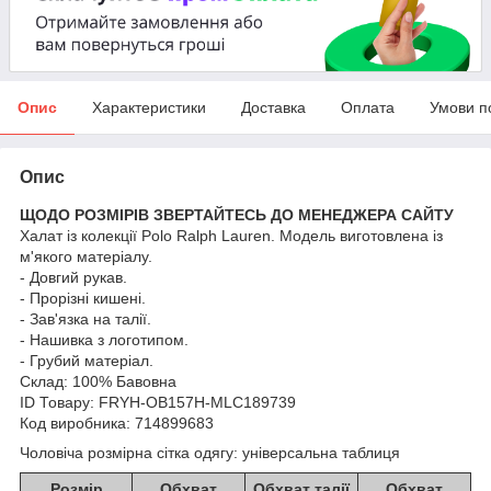
Опис
Характеристики
Доставка
Оплата
Умови п
Опис
ЩОДО РОЗМІРІВ ЗВЕРТАЙТЕСЬ ДО МЕНЕДЖЕРА САЙТУ
Халат із колекції Polo Ralph Lauren. Модель виготовлена із
м'якого матеріалу.
- Довгий рукав.
- Прорізні кишені.
- Зав'язка на талії.
- Нашивка з логотипом.
- Грубий матеріал.
Склад:
100% Бавовна
ID Товару: FRYH-OB157H-MLC189739
Код виробника: 714899683
Чоловіча розмірна сітка одягу: універсальна таблиця
Розмір
Обхват
Обхват талії
Обхват