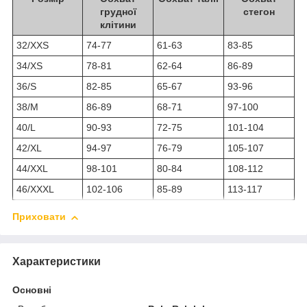
грудної
стегон
клітини
32/XXS
74-77
61-63
83-85
34/XS
78-81
62-64
86-89
36/S
82-85
65-67
93-96
38/M
86-89
68-71
97-100
40/L
90-93
72-75
101-104
42/XL
94-97
76-79
105-107
44/XXL
98-101
80-84
108-112
46/XXXL
102-106
85-89
113-117
Приховати
Характеристики
Основні