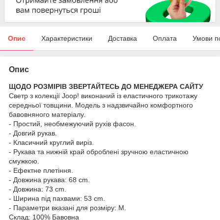
Опис
Характеристики
Доставка
Оплата
Умови п
Опис
ЩОДО РОЗМІРІВ ЗВЕРТАЙТЕСЬ ДО МЕНЕДЖЕРА САЙТУ
Светр з колекції Joop! виконаний із еластичного трикотажу
середньої товщини. Модель з надзвичайно комфортного
бавовняного матеріалу.
- Простий, необмежуючий рухів фасон.
- Довгий рукав.
- Класичний круглий виріз.
- Рукава та нижній край оброблені зручною еластичною
смужкою.
- Ефектне плетіння.
- Довжина рукава: 68 cm.
- Довжина: 73 cm.
- Ширина під пахвами: 53 cm.
- Параметри вказані для розміру: M.
Склад:
100% Бавовна