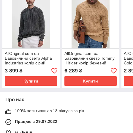
AllOriginal com ua
AllOriginal com ua
AllO
Бавовняний светр Alpha
Бавовняний светр Tommy
Баво
Industries колір сірий
Hilfiger колір бежевий
Colo
138402 РОЗМІРИ
легкий РОЗМІРИ
беж
3 899
6 289
2 8
₴
₴
ЗАПИТУЙТЕ
ЗАПИТУЙТЕ
ЗАП
Купити
Купити
Про нас
100% позитивних з 18 відгуків за рік
Працює з 29.07.2022
м. Львів