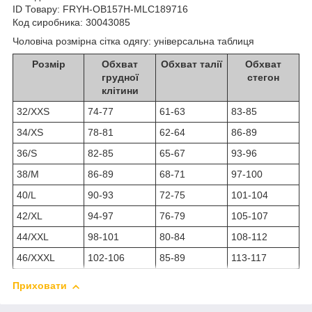
ID Товару: FRYH-OB157H-MLC189716
Код сиробника: 30043085
Чоловіча розмірна сітка одягу: універсальна таблиця
Розмір
Обхват
Обхват талії
Обхват
грудної
стегон
клітини
32/XXS
74-77
61-63
83-85
34/XS
78-81
62-64
86-89
36/S
82-85
65-67
93-96
38/M
86-89
68-71
97-100
40/L
90-93
72-75
101-104
42/XL
94-97
76-79
105-107
44/XXL
98-101
80-84
108-112
46/XXXL
102-106
85-89
113-117
Приховати