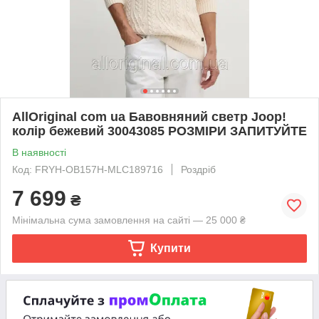
AllOriginal com ua Бавовняний светр Joop!
колір бежевий 30043085 РОЗМІРИ ЗАПИТУЙТЕ
В наявності
Код: FRYH-OB157H-MLC189716
Роздріб
7 699
₴
Мінімальна сума замовлення на сайті — 25 000 ₴
Купити