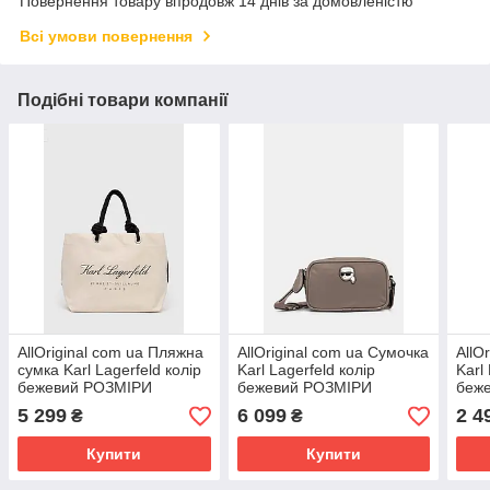
Повернення товару впродовж 14 днів за домовленістю
Всі умови повернення
Подібні товари компанії
AllOriginal com ua Пляжна
AllOriginal com ua Сумочка
AllO
сумка Karl Lagerfeld колір
Karl Lagerfeld колір
Karl
бежевий РОЗМІРИ
бежевий РОЗМІРИ
беж
ЗАПИТУЙТЕ
ЗАПИТУЙТЕ
ЗАП
5 299
6 099
2 4
₴
₴
Купити
Купити