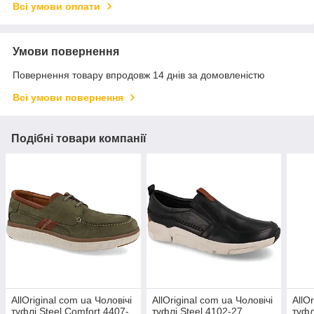
Всі умови оплати
Умови повернення
Повернення товару впродовж 14 днів за домовленістю
Всі умови повернення
Подібні товари компанії
AllOriginal com ua Чоловічі
AllOriginal com ua Чоловічі
AllO
туфлі Steel Comfort 4407-
туфлі Steel 4102-27
туфл