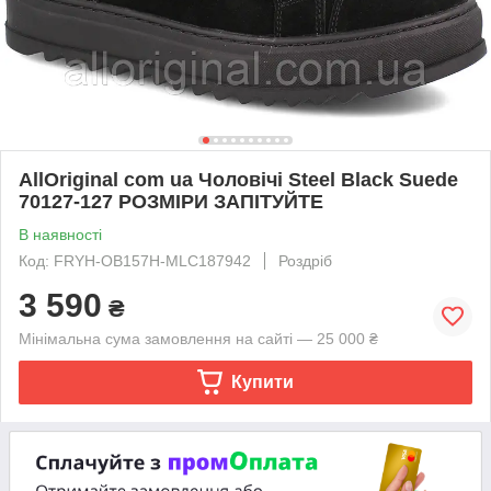
AllOriginal com ua Чоловічі Steel Black Suede
70127-127 РОЗМІРИ ЗАПІТУЙТЕ
В наявності
Код: FRYH-OB157H-MLC187942
Роздріб
3 590
₴
Мінімальна сума замовлення на сайті — 25 000 ₴
Купити