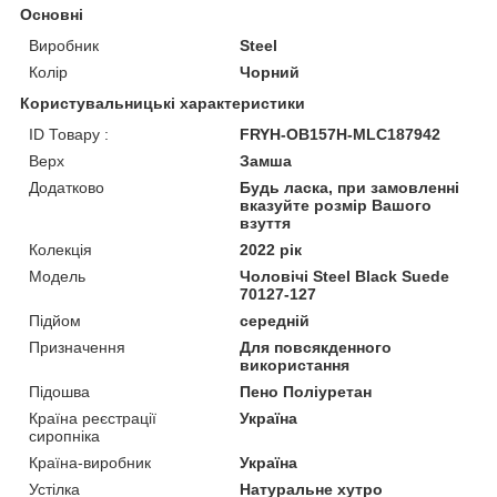
Основні
Виробник
Steel
Колір
Чорний
Користувальницькі характеристики
ID Товару :
FRYH-OB157H-MLC187942
Верх
Замша
Додатково
Будь ласка, при замовленні
вказуйте розмір Вашого
взуття
Колекція
2022 рік
Мoдель
Чоловічі Steel Black Suede
70127-127
Підйом
середній
Призначення
Для повсякденного
використання
Підошва
Пено Поліуретан
Країна реєстрації
Україна
сиропніка
Країна-виробник
Україна
Устілка
Натуральне хутро