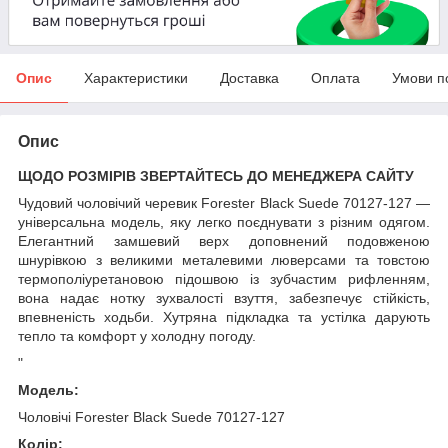
Опис
Характеристики
Доставка
Оплата
Умови п
Опис
ЩОДО РОЗМІРІВ ЗВЕРТАЙТЕСЬ ДО МЕНЕДЖЕРА САЙТУ
Чудовий чоловічий черевик
Forester Black Suede 70127-127
—
універсальна модель, яку легко поєднувати з різним одягом.
Елегантний замшевий верх доповнений подовженою
шнурівкою з великими металевими люверсами та товстою
термополіуретановою підошвою із зубчастим рифленням,
вона надає нотку зухвалості взуття, забезпечує стійкість,
впевненість ходьби. Хутряна підкладка та устілка дарують
тепло та комфорт у холодну погоду.
"
Модель:
Чоловічі Forester Black Suede 70127-127
Колір: